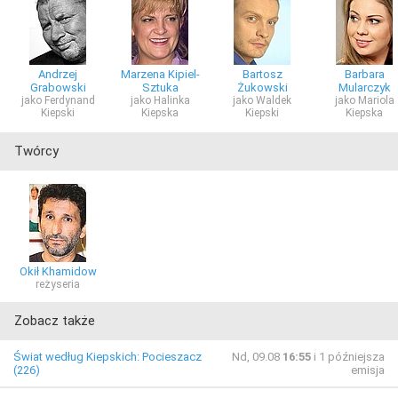
Andrzej
Marzena Kipiel-
Bartosz
Barbara
Grabowski
Sztuka
Żukowski
Mularczyk
jako Ferdynand
jako Halinka
jako Waldek
jako Mariola
Kiepski
Kiepska
Kiepski
Kiepska
Twórcy
Okił Khamidow
reżyseria
Zobacz także
Świat według Kiepskich: Pocieszacz
Nd, 09.08
16:55
i 1 późniejsza
(226)
emisja