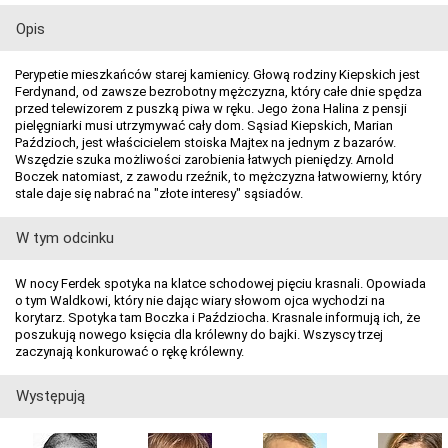
Opis
Perypetie mieszkańców starej kamienicy. Głową rodziny Kiepskich jest
Ferdynand, od zawsze bezrobotny mężczyzna, który całe dnie spędza
przed telewizorem z puszką piwa w ręku. Jego żona Halina z pensji
pielęgniarki musi utrzymywać cały dom. Sąsiad Kiepskich, Marian
Paździoch, jest właścicielem stoiska Majtex na jednym z bazarów.
Wszędzie szuka możliwości zarobienia łatwych pieniędzy. Arnold
Boczek natomiast, z zawodu rzeźnik, to mężczyzna łatwowierny, który
stale daje się nabrać na "złote interesy" sąsiadów.
W tym odcinku
W nocy Ferdek spotyka na klatce schodowej pięciu krasnali. Opowiada
o tym Waldkowi, który nie dając wiary słowom ojca wychodzi na
korytarz. Spotyka tam Boczka i Paździocha. Krasnale informują ich, że
poszukują nowego księcia dla królewny do bajki. Wszyscy trzej
zaczynają konkurować o rękę królewny.
Występują