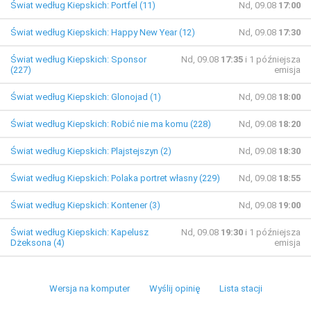
Świat według Kiepskich: Portfel (11)
Nd, 09.08
17:00
Świat według Kiepskich: Happy New Year (12)
Nd, 09.08
17:30
Świat według Kiepskich: Sponsor
Nd, 09.08
17:35
i 1 późniejsza
(227)
emisja
Świat według Kiepskich: Glonojad (1)
Nd, 09.08
18:00
Świat według Kiepskich: Robić nie ma komu (228)
Nd, 09.08
18:20
Świat według Kiepskich: Plajstejszyn (2)
Nd, 09.08
18:30
Świat według Kiepskich: Polaka portret własny (229)
Nd, 09.08
18:55
Świat według Kiepskich: Kontener (3)
Nd, 09.08
19:00
Świat według Kiepskich: Kapelusz
Nd, 09.08
19:30
i 1 późniejsza
Dżeksona (4)
emisja
Wersja na komputer
Wyślij opinię
Lista stacji