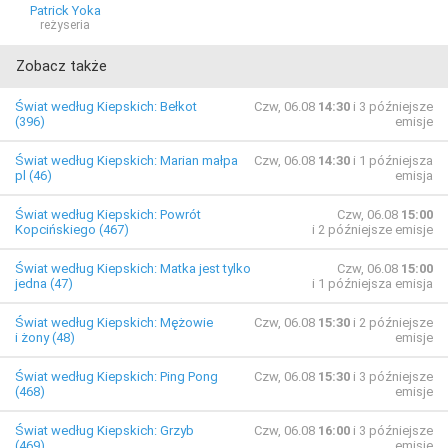
Patrick Yoka
reżyseria
Zobacz także
Świat według Kiepskich: Bełkot
Czw, 06.08
14:30
i 3 późniejsze
(396)
emisje
Świat według Kiepskich: Marian małpa
Czw, 06.08
14:30
i 1 późniejsza
pl (46)
emisja
Świat według Kiepskich: Powrót
Czw, 06.08
15:00
Kopcińskiego (467)
i 2 późniejsze emisje
Świat według Kiepskich: Matka jest tylko
Czw, 06.08
15:00
jedna (47)
i 1 późniejsza emisja
Świat według Kiepskich: Mężowie
Czw, 06.08
15:30
i 2 późniejsze
i żony (48)
emisje
Świat według Kiepskich: Ping Pong
Czw, 06.08
15:30
i 3 późniejsze
(468)
emisje
Świat według Kiepskich: Grzyb
Czw, 06.08
16:00
i 3 późniejsze
(469)
emisje