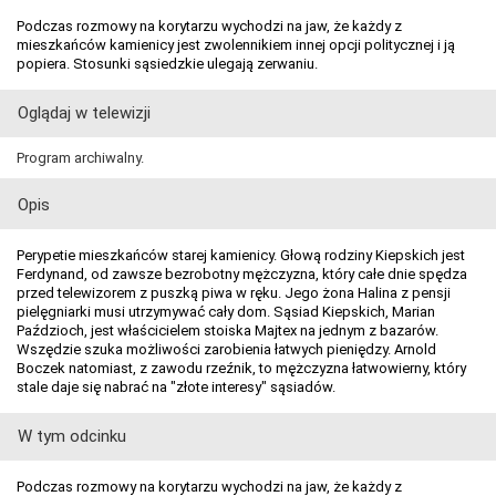
Podczas rozmowy na korytarzu wychodzi na jaw, że każdy z
mieszkańców kamienicy jest zwolennikiem innej opcji politycznej i ją
popiera. Stosunki sąsiedzkie ulegają zerwaniu.
Oglądaj w telewizji
Program archiwalny.
Opis
Perypetie mieszkańców starej kamienicy. Głową rodziny Kiepskich jest
Ferdynand, od zawsze bezrobotny mężczyzna, który całe dnie spędza
przed telewizorem z puszką piwa w ręku. Jego żona Halina z pensji
pielęgniarki musi utrzymywać cały dom. Sąsiad Kiepskich, Marian
Paździoch, jest właścicielem stoiska Majtex na jednym z bazarów.
Wszędzie szuka możliwości zarobienia łatwych pieniędzy. Arnold
Boczek natomiast, z zawodu rzeźnik, to mężczyzna łatwowierny, który
stale daje się nabrać na "złote interesy" sąsiadów.
W tym odcinku
Podczas rozmowy na korytarzu wychodzi na jaw, że każdy z