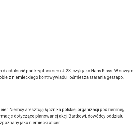
zi działalność pod kryptonimem J-23, czyli jako Hans Kloss. W nowym
sobie z niemieckiego kontrwywiadu i ośmiesza starania gestapo.
r. Niemcy aresztują łącznika polskiej organizacji podziemnej,
ormacje dotyczące planowanej akcji Bartkowi, dowódcy oddziału
zpoznany jako niemiecki oficer.