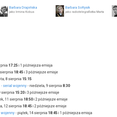
Barbara Drapińska
Barbara Sołtysik
jako Irmina Kobus
jako radiotelegrafistka Marta
Bogusław Sochnacki
Stefan Śródka
jako Zając "Wolf"
jako "Bartek"
erpnia
17:25
i 1 późniejsza emisja
 sierpnia
18:45
i 3 późniejsze emisje
ta, 8 sierpnia
15:15
- serial wojenny
- niedziela, 9 sierpnia
8:30
9 sierpnia
15:20
i 3 późniejsze emisje
ek, 11 sierpnia
18:50
i 2 późniejsze emisje
a, 12 sierpnia
18:45
i 2 późniejsze emisje
l wojenny
- piątek, 14 sierpnia
18:45
i 1 późniejsza emisja