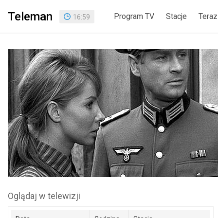
Teleman
Program TV
Stacje
Teraz
16
:
59
Oglądaj w telewizji