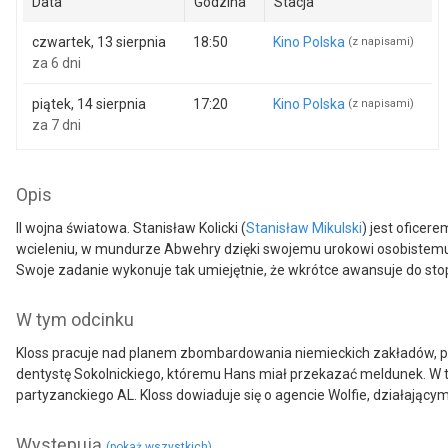
Data
Godzina
Stacja
czwartek, 13 sierpnia
18:50
Kino Polska
(z napisami)
za 6 dni
piątek, 14 sierpnia
17:20
Kino Polska
(z napisami)
za 7 dni
Opis
II wojna światowa. Stanisław Kolicki (
Stanisław Mikulski
) jest oficer
wcieleniu, w mundurze Abwehry dzięki swojemu urokowi osobistemu i 
Swoje zadanie wykonuje tak umiejętnie, że wkrótce awansuje do st
W tym odcinku
Kloss pracuje nad planem zbombardowania niemieckich zakładów, pro
dentystę Sokolnickiego, któremu Hans miał przekazać meldunek. W t
partyzanckiego AL. Kloss dowiaduje się o agencie Wolfie, działający
Występują
(pokaż wszystkich)