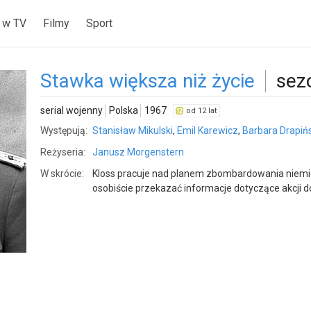
 w TV
Filmy
Sport
Stawka większa niż życie
sez
serial wojenny
Polska
1967
od 12 lat
Występują:
Stanisław Mikulski
,
Emil Karewicz
,
Barbara Drapiń
Reżyseria:
Janusz Morgenstern
W skrócie:
Kloss pracuje nad planem zbombardowania niemiec
osobiście przekazać informacje dotyczące akcji 