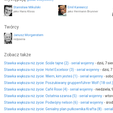
Stanisław Mikulski
Emil Karewicz
jako Hans Kloss
jako Hermann Brunner
Janusz Kłosiński
Bronisław Pawlik
Twórcy
jako Józef Filipiak "Filip" działający jako dentysta Jan Sokolnicki
jako zegarmistrz
Janusz Morgenstern
reżyseria
Zobacz także
Stawka większa niż życie: Ściśle tajne (2) - serial wojenny
- dziś, 7 si
Stawka większa niż życie: Hotel Excelsior (3) - serial wojenny
- dziś, 7
Stawka większa niż życie: Wiem, kim jesteś (1) - serial wojenny
- sobo
Stawka większa niż życie: Poszukiwany gruppenführer Wolf (18-ost.) 
Stawka większa niż życie: Café Rose (4) - serial wojenny
- niedziela, 
Stawka większa niż życie: Ostatnia szansa (5) - serial wojenny
- wtor
Stawka większa niż życie: Podwójny nelson (6) - serial wojenny
- środ
Stawka większa niż życie: Genialny plan pułkownika Krafta (8) - seria