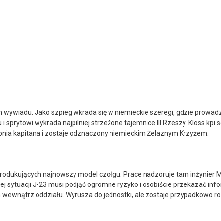
em wywiadu. Jako szpieg wkrada się w niemieckie szeregi, gdzie prowad
sprytowi wykrada najpilniej strzeżone tajemnice III Rzeszy. Kloss kpi 
opnia kapitana i zostaje odznaczony niemieckim Żelaznym Krzyżem.
dukujących najnowszy model czołgu. Prace nadzoruje tam inżynier Meie
ej sytuacji J-23 musi podjąć ogromne ryzyko i osobiście przekazać inf
m wewnątrz oddziału. Wyrusza do jednostki, ale zostaje przypadkowo ro