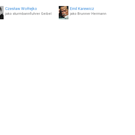
Czesław Wołłejko
Emil Karewicz
jako sturmbannfuhrer Geibel
jako Brunner Hermann
Jerzy Karaszkiewicz
Józef Pieracki
jako partyzant "Franek"
jako inżynier Meier