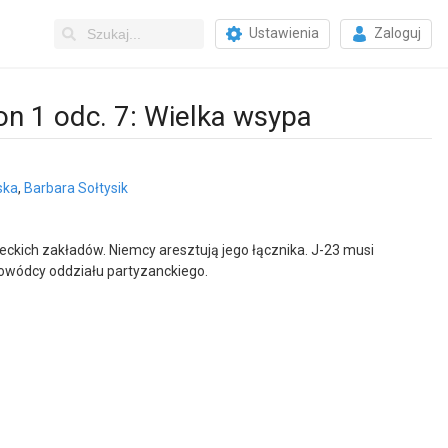
Ustawienia
Zaloguj
on 1 odc. 7: Wielka wsypa
ska
,
Barbara Sołtysik
kich zakładów. Niemcy aresztują jego łącznika. J-23 musi
dowódcy oddziału partyzanckiego.