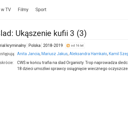
 w TV
Filmy
Sport
lad: Ukąszenie kufii 3 (3)
rial kryminalny
Polska
2018-2019
od 16 lat
stępują:
Anita Jancia
,
Mariusz Jakus
,
Aleksandra Hamkało
,
Kamil Szep
skrócie:
CWŚ w końcu trafia na ślad Organisty. Trop naprowadza śled
18 dzieci umożliwi sprawcy osiągnięcie wiecznego oczyszcze