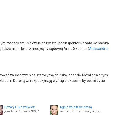
lnymi zagadkami. Na czele grupy stoi podinspektor Renata Różańska
żą także m.in.: lekarz medycyny sądowej Anna Szpunar (
Aleksandra
prowadza śledczych na starożytną chińską legendę. Mówi ona o tym,
brodni. Detektywi rozpoczynają wyścig z czasem, by ocalić życie
Cezary Łukaszewicz
Agnieszka Kawiorska
jako Artur Kotowicz "KOT"
jako podkomisarz Małgorzata Mazurek