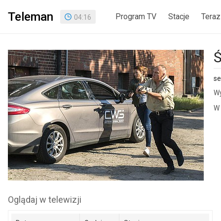
Teleman
Program TV
Stacje
Teraz
04
:
16
Ś
se
Wy
W 
Oglądaj w telewizji