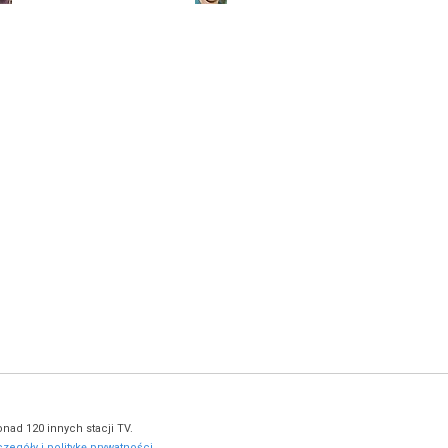
Przemysław Bluszcz
Wojciech Starostecki
jako Krzysztof Skóra
jako Piotr Romański
Aleksandra Paprocka
Zuzanna Lit
jako Odrzańska
jako podkomisarz Ilona Andrzejewska
nad 120 innych stacji TV.
zegóły i politykę prywatności