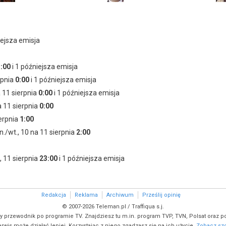
Krzysztof Wach
James Malcolm
jako podkomisarz Sebastian Wrona
jako starszy aspirant Jacek Zaręba
iejsza emisja
Aleksander Mikołajczak
Marcin Misiura
jako ojciec Renaty
jako Odrzański
:00
i 1 późniejsza emisja
rpnia
0:00
i 1 późniejsza emisja
a 11 sierpnia
0:00
i 1 późniejsza emisja
a 11 sierpnia
0:00
ierpnia
1:00
n./wt., 10 na 11 sierpnia
2:00
, 11 sierpnia
23:00
i 1 późniejsza emisja
Redakcja
Reklama
Archiwum
Prześlij opinię
© 2007-2026 Teleman.pl / Traffiqua s.j.
y przewodnik po programie TV. Znajdziesz tu m.in. program TVP, TVN, Polsat oraz po
rwis może działać lepiej. Korzystając z niego zgadzasz się na ich użycie.
Zobacz szc