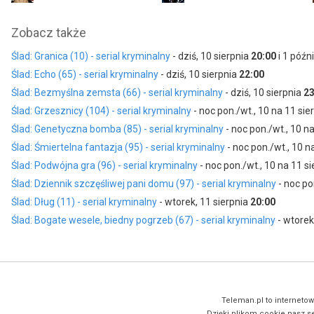
Piotr Witkowski
Marta Jarczewska
Zobacz także
jako podkomisarz Bartosz Majski
jako sierżant Kinga Bielska
Ślad: Granica (10) - serial kryminalny
- dziś, 10 sierpnia
20:00
i 1 późn
Dariusz Toczek
Marcin Perchuć
jako Piotr Olszewik
jako Janusz Wielichowski
Ślad: Echo (65) - serial kryminalny
- dziś, 10 sierpnia
22:00
Ślad: Bezmyślna zemsta (66) - serial kryminalny
- dziś, 10 sierpnia
23
Paulina Mikuśkiewicz
Michał Gadomski
Ślad: Grzesznicy (104) - serial kryminalny
- noc pon./wt., 10 na 11 sie
jako starszy aspirant Julia Sulimowska
jako komisarz Jędrzej Lisowski
Ślad: Genetyczna bomba (85) - serial kryminalny
- noc pon./wt., 10 n
Ślad: Śmiertelna fantazja (95) - serial kryminalny
- noc pon./wt., 10 n
Ślad: Podwójna gra (96) - serial kryminalny
- noc pon./wt., 10 na 11 s
Ślad: Dziennik szczęśliwej pani domu (97) - serial kryminalny
- noc po
Ślad: Dług (11) - serial kryminalny
- wtorek, 11 sierpnia
20:00
Ślad: Bogate wesele, biedny pogrzeb (67) - serial kryminalny
- wtorek
Teleman.pl to internetow
Dzięki plikom cookie nasz se