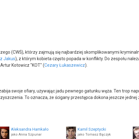
czego (CWŚ), którzy zajmują się najbardziej skomplikowanymi krymina
z Jakus
), z którym kobieta często popada w konflikty. Do zespołu nale
k Artur Kotowicz "KOT" (
Cezary Łukaszewicz
).
 zabija swoje ofiary, używając jadu pewnego gatunku węża. Ten trop na
yszczenia. To oznacza, że ścigany przestępca dokona jeszcze jednej z
Aleksandra Hamkało
Kamil Szeptycki
jako Anna Szpunar
jako Tomasz Bączyk