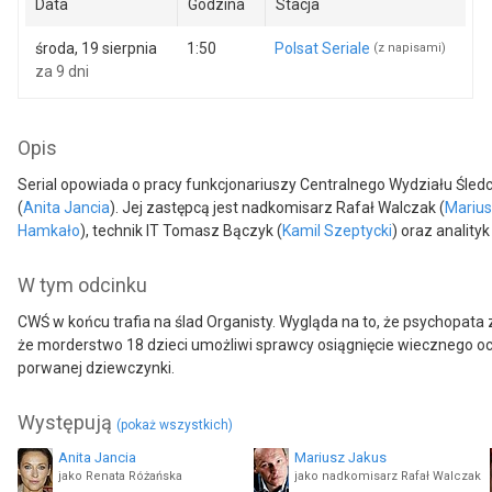
Data
Godzina
Stacja
środa, 19 sierpnia
1:50
Polsat Seriale
(z napisami)
za 9 dni
Opis
Serial opowiada o pracy funkcjonariuszy Centralnego Wydziału Śled
(
Anita Jancia
). Jej zastępcą jest nadkomisarz Rafał Walczak (
Marius
Hamkało
), technik IT Tomasz Bączyk (
Kamil Szeptycki
) oraz anality
W tym odcinku
CWŚ w końcu trafia na ślad Organisty. Wygląda na to, że psychopata
że morderstwo 18 dzieci umożliwi sprawcy osiągnięcie wiecznego ocz
porwanej dziewczynki.
Występują
(pokaż wszystkich)
Anita Jancia
Mariusz Jakus
jako Renata Różańska
jako nadkomisarz Rafał Walczak