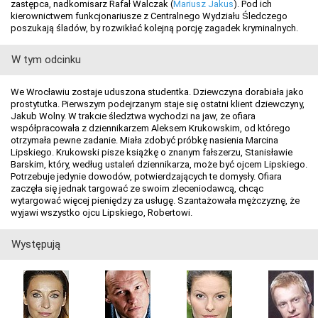
zastępca, nadkomisarz Rafał Walczak (
Mariusz Jakus
). Pod ich
kierownictwem funkcjonariusze z Centralnego Wydziału Śledczego
poszukają śladów, by rozwikłać kolejną porcję zagadek kryminalnych.
W tym odcinku
We Wrocławiu zostaje uduszona studentka. Dziewczyna dorabiała jako
prostytutka. Pierwszym podejrzanym staje się ostatni klient dziewczyny,
Jakub Wolny. W trakcie śledztwa wychodzi na jaw, że ofiara
współpracowała z dziennikarzem Aleksem Krukowskim, od którego
otrzymała pewne zadanie. Miała zdobyć próbkę nasienia Marcina
Lipskiego. Krukowski pisze książkę o znanym fałszerzu, Stanisławie
Barskim, który, według ustaleń dziennikarza, może być ojcem Lipskiego.
Potrzebuje jedynie dowodów, potwierdzających te domysły. Ofiara
zaczęła się jednak targować ze swoim zleceniodawcą, chcąc
wytargować więcej pieniędzy za usługę. Szantażowała mężczyznę, że
wyjawi wszystko ojcu Lipskiego, Robertowi.
Występują