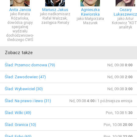
Anita Jancia
Mariusz Jakus
Agnieszka
Cezary
jako Renata
jako nadkomisarz
Kawiorska
Łukaszewicz
Różańska,
Rafał Walczak,
jako Małgorzata
jako Artur
dowódca grupy
zastępca Renaty
Mazurek
Kotowicz "KOT
specjalnej
analityk
wydziału
dochodzeniowo-
śledczego CWŚ
Zobacz także
Ślad: Przemoc domowa (79)
Nd, 09.08
0:00
Ślad: Zawodowiec (47)
Nd, 09.08
2:00
Ślad: Wybawiciel (30)
Nd, 09.08
3:00
Ślad: Na prawo i lewo (31)
Nd, 09.08
4:00
i 1 późniejsza emisja
Ślad: Wilki (49)
Pon, 10.08
1:30
Ślad: Granica (10)
Pon, 10.08
20:00
Ślad: Echo (65)
Pon, 10.08
22:00