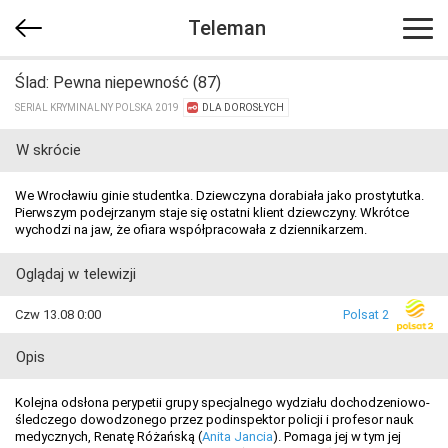
Teleman
Ślad: Pewna niepewność (87)
SERIAL KRYMINALNY POLSKA 2019
DLA DOROSŁYCH
W skrócie
We Wrocławiu ginie studentka. Dziewczyna dorabiała jako prostytutka.
Pierwszym podejrzanym staje się ostatni klient dziewczyny. Wkrótce
wychodzi na jaw, że ofiara współpracowała z dziennikarzem.
Oglądaj w telewizji
Czw 13.08 0:00
Polsat 2
Opis
Kolejna odsłona perypetii grupy specjalnego wydziału dochodzeniowo-
śledczego dowodzonego przez podinspektor policji i profesor nauk
medycznych, Renatę Różańską (
Anita Jancia
). Pomaga jej w tym jej