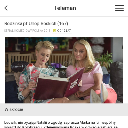
Teleman
Rodzinka.pl: Urlop Boskich (167)
SERIAL KOMEDIOWY POLSKA 2015
OD 12 LAT
W skrócie
Ludwik, nie pytając Natalii o zgodę, zaprasza Marka na ich wspólny
wyjazd do Kołobrzegu. Zdenerwowana Boska w odwecie zabiera ze