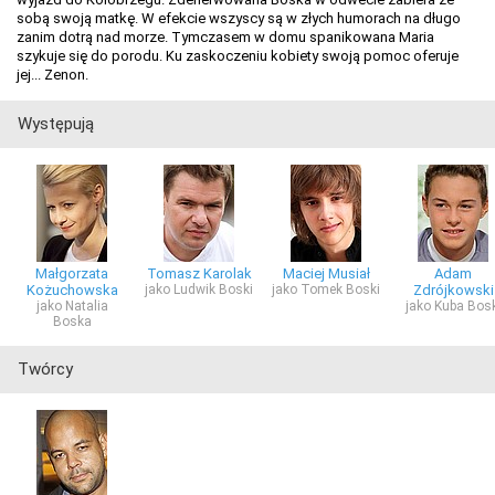
sobą swoją matkę. W efekcie wszyscy są w złych humorach na długo
zanim dotrą nad morze. Tymczasem w domu spanikowana Maria
szykuje się do porodu. Ku zaskoczeniu kobiety swoją pomoc oferuje
jej... Zenon.
Występują
Małgorzata
Tomasz Karolak
Maciej Musiał
Adam
Kożuchowska
jako Ludwik Boski
jako Tomek Boski
Zdrójkowski
jako Natalia
jako Kuba Bosk
Boska
Twórcy