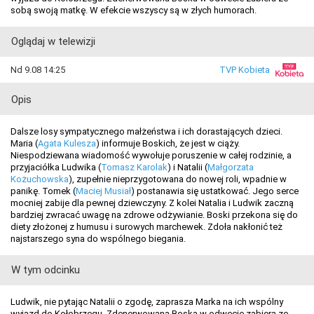
sobą swoją matkę. W efekcie wszyscy są w złych humorach.
Oglądaj w telewizji
Nd 9.08 14:25
TVP Kobieta
Opis
Dalsze losy sympatycznego małżeństwa i ich dorastających dzieci.
Maria (
Agata Kulesza
) informuje Boskich, że jest w ciąży.
Niespodziewana wiadomość wywołuje poruszenie w całej rodzinie, a
przyjaciółka Ludwika (
Tomasz Karolak
) i Natalii (
Małgorzata
Kożuchowska
), zupełnie nieprzygotowana do nowej roli, wpadnie w
panikę. Tomek (
Maciej Musiał
) postanawia się ustatkować. Jego serce
mocniej zabije dla pewnej dziewczyny. Z kolei Natalia i Ludwik zaczną
bardziej zwracać uwagę na zdrowe odżywianie. Boski przekona się do
diety złożonej z humusu i surowych marchewek. Zdoła nakłonić też
najstarszego syna do wspólnego biegania.
W tym odcinku
Ludwik, nie pytając Natalii o zgodę, zaprasza Marka na ich wspólny
wyjazd do Kołobrzegu. Zdenerwowana Boska w odwecie zabiera ze