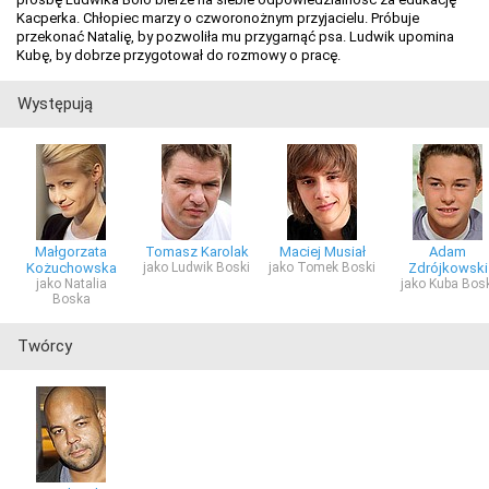
Kacperka. Chłopiec marzy o czworonożnym przyjacielu. Próbuje
przekonać Natalię, by pozwoliła mu przygarnąć psa. Ludwik upomina
Kubę, by dobrze przygotował do rozmowy o pracę.
Występują
Małgorzata
Tomasz Karolak
Maciej Musiał
Adam
Kożuchowska
jako Ludwik Boski
jako Tomek Boski
Zdrójkowski
jako Natalia
jako Kuba Bosk
Boska
Twórcy