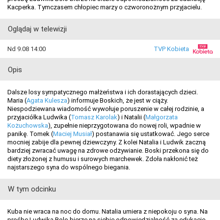
Kacperka. Tymczasem chłopiec marzy o czworonożnym przyjacielu.
Oglądaj w telewizji
Nd 9.08 14:00
TVP Kobieta
Opis
Dalsze losy sympatycznego małżeństwa i ich dorastających dzieci.
Maria (
Agata Kulesza
) informuje Boskich, że jest w ciąży.
Niespodziewana wiadomość wywołuje poruszenie w całej rodzinie, a
przyjaciółka Ludwika (
Tomasz Karolak
) i Natalii (
Małgorzata
Kożuchowska
), zupełnie nieprzygotowana do nowej roli, wpadnie w
panikę. Tomek (
Maciej Musiał
) postanawia się ustatkować. Jego serce
mocniej zabije dla pewnej dziewczyny. Z kolei Natalia i Ludwik zaczną
bardziej zwracać uwagę na zdrowe odżywianie. Boski przekona się do
diety złożonej z humusu i surowych marchewek. Zdoła nakłonić też
najstarszego syna do wspólnego biegania.
W tym odcinku
Kuba nie wraca na noc do domu. Natalia umiera z niepokoju o syna. Na
prośbę Ludwika Bolo bierze na siebie odpowiedzialność za edukację