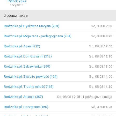
Patrick Yoka
reżyseria
Zobacz także
Rodzinka.pl: Dyskretna Marysia (283)
So, 08.08
7:55
Rodzinka.pl: Moja rada - pedagogiczna (284)
So, 08.08
8:25
Rodzinka.pl: Acani (312)
So, 08.08
12:00
Rodzinka.pl: Don Giovanni (313)
So, 08.08
12:30
Rodzinka.pl: Zabawianka (299)
So, 08.08
13:00
Rodzinka.pl: Życie to powieść (164)
So, 08.08
14:00
Rodzinka.pl: Trudna miłość (165)
So, 08.08
14:30
Rodzinka.pl: Atencja (307)
So, 08.08
19:25
i 1 późniejsza emisja
Rodzinka.pl: Sprzątanie (160)
Nd, 09.08
4:05