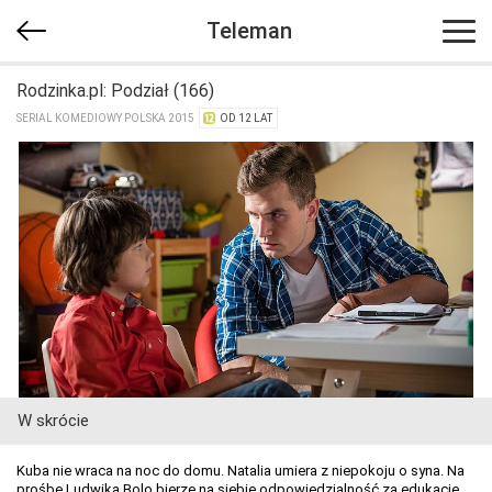
Teleman
Rodzinka.pl: Podział (166)
SERIAL KOMEDIOWY POLSKA 2015
OD 12 LAT
W skrócie
Kuba nie wraca na noc do domu. Natalia umiera z niepokoju o syna. Na
prośbę Ludwika Bolo bierze na siebie odpowiedzialność za edukację