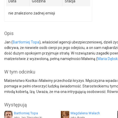
Data
Godzina
Stacja
nie znaleziono żadnej emisji
Opis
Jan (
Bartłomiej Topa
), właściciel agencji ubezpieczeniowej, dzieli
odkrywa, że niewiele osób cierpi po jego odejściu, a on sam najbardz
dość dużym spokojem przyjmuje stratę. W rozwiązaniu zagadki powr
małżeństwie z wyzwoloną, pełną namiętności Malwiną (
Maria Dębsk
W tym odcinku
Małżeństwo Kostka i Malwiny przechodzi kryzys. Mężczyzna wpada na
pomaga w pełni otworzyć ludzką świadomość. Starosteckiemu tymczas
młodą kobietą, Izą. Uważa, że ma ona intrygującą osobowość. Również
Występują
Bartłomiej Topa
Magdalena Walach
jako Jan Starostecki
jako Agata