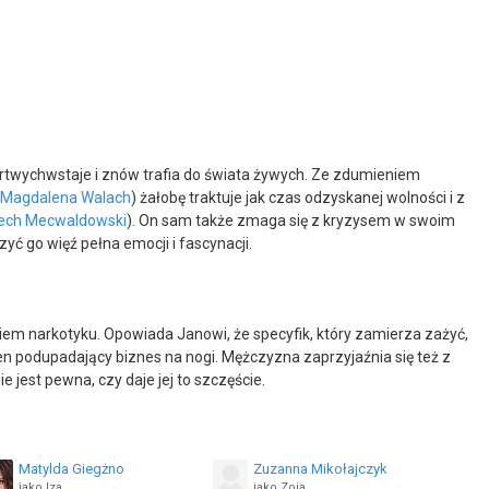
zmartwychwstaje i znów trafia do świata żywych. Ze zdumieniem
Magdalena Walach
) żałobę traktuje jak czas odzyskanej wolności i z
iech Mecwaldowski
). On sam także zmaga się z kryzysem w swoim
zyć go więź pełna emocji i fascynacji.
em narkotyku. Opowiada Janowi, że specyfik, który zamierza zażyć,
n podupadający biznes na nogi. Mężczyzna zaprzyjaźnia się też z
jest pewna, czy daje jej to szczęście.
Matylda Giegżno
Zuzanna Mikołajczyk
jako Iza
jako Zoja