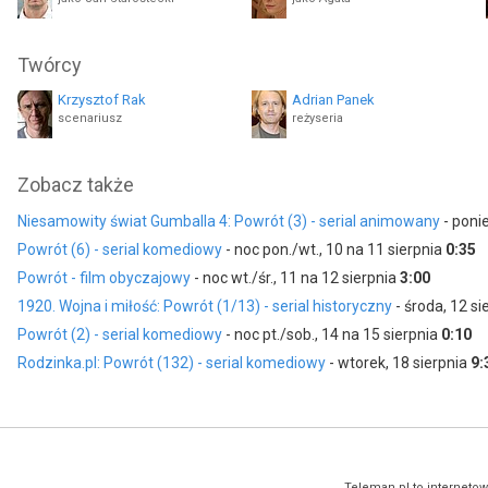
Twórcy
Krzysztof Rak
Adrian Panek
scenariusz
reżyseria
Zobacz także
Niesamowity świat Gumballa 4: Powrót (3) - serial animowany
- poni
Powrót (6) - serial komediowy
- noc pon./wt., 10 na 11 sierpnia
0:35
Powrót - film obyczajowy
- noc wt./śr., 11 na 12 sierpnia
3:00
1920. Wojna i miłość: Powrót (1/13) - serial historyczny
- środa, 12 si
Powrót (2) - serial komediowy
- noc pt./sob., 14 na 15 sierpnia
0:10
Rodzinka.pl: Powrót (132) - serial komediowy
- wtorek, 18 sierpnia
9:
Teleman.pl to internetow