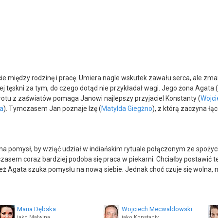
 życie między rodzinę i pracę. Umiera nagle wskutek zawału serca, ale 
iej tęskni za tym, do czego dotąd nie przykładał wagi. Jego żona Agata (
otu z zaświatów pomaga Janowi najlepszy przyjaciel Konstanty (
Wojc
a
). Tymczasem Jan poznaje Izę (
Matylda Giegżno
), z którą zaczyna łąc
 pomysł, by wziąć udział w indiańskim rytuale połączonym ze spożyci
em coraz bardziej podoba się praca w piekarni. Chciałby postawić te
 Agata szuka pomysłu na nową siebie. Jednak choć czuje się wolna, nie 
Maria Dębska
Wojciech Mecwaldowski
jako Malwina
jako Konstanty