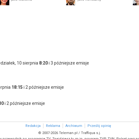
edziałek, 10 sierpnia
8:20
i 3 późniejsze emisje
erpnia
18:15
i 2 późniejsze emisje
30
i 2 późniejsze emisje
Redakcja
Reklama
Archiwum
Prześlij opinię
© 2007-2026 Teleman.pl / Traffiqua s.j.
y przewodnik po programie TV. Znajdziesz tu m.in. program TVP, TVN, Polsat oraz po