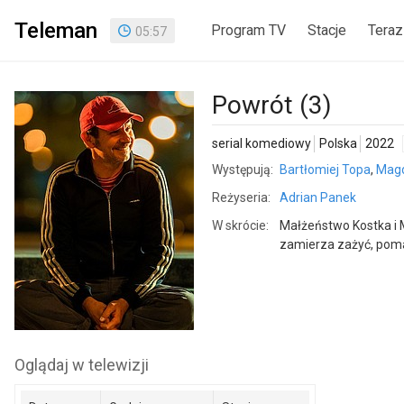
Teleman
Program TV
Stacje
Teraz
05
:
57
Powrót (3)
serial komediowy
Polska
2022
Występują:
Bartłomiej Topa
,
Magd
Reżyseria:
Adrian Panek
W skrócie:
Małżeństwo Kostka i 
zamierza zażyć, pom
Oglądaj w telewizji