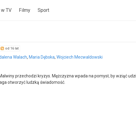
 w TV
Filmy
Sport
od 16 lat
alena Walach
,
Maria Dębska
,
Wojciech Mecwaldowski
Malwiny przechodzi kryzys. Mężczyzna wpada na pomysł, by wziąć udział
aga otworzyć ludzką świadomość.