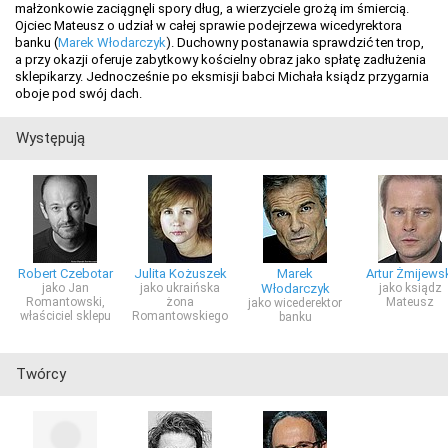
małżonkowie zaciągnęli spory dług, a wierzyciele grożą im śmiercią.
Ojciec Mateusz o udział w całej sprawie podejrzewa wicedyrektora
banku (
Marek Włodarczyk
). Duchowny postanawia sprawdzić ten trop,
a przy okazji oferuje zabytkowy kościelny obraz jako spłatę zadłużenia
sklepikarzy. Jednocześnie po eksmisji babci Michała ksiądz przygarnia
oboje pod swój dach.
Występują
Robert Czebotar
Julita Kożuszek
Marek
Artur Żmijews
jako Jan
jako ukraińska
Włodarczyk
jako ksiądz
Romantowski,
żona
Mateusz
jako wicederektor
właściciel sklepu
Romantowskiego
banku
Twórcy