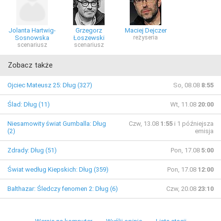
Jolanta Hartwig-
Grzegorz
Maciej Dejczer
Sosnowska
Łoszewski
reżyseria
scenariusz
scenariusz
Zobacz także
Ojciec Mateusz 25: Dług (327)
So, 08.08
8:55
Ślad: Dług (11)
Wt, 11.08
20:00
Niesamowity świat Gumballa: Dług
Czw, 13.08
1:55
i 1 późniejsza
(2)
emisja
Zdrady: Dług (51)
Pon, 17.08
5:00
Świat według Kiepskich: Dług (359)
Pon, 17.08
12:00
Balthazar: Śledczy fenomen 2: Dług (6)
Czw, 20.08
23:10