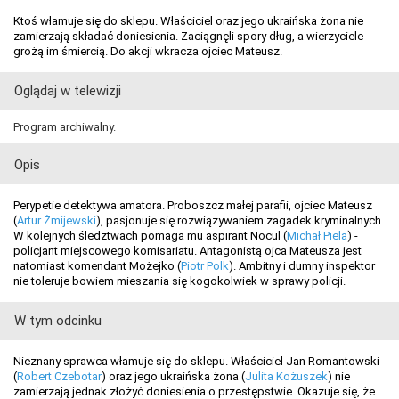
Ktoś włamuje się do sklepu. Właściciel oraz jego ukraińska żona nie
zamierzają składać doniesienia. Zaciągnęli spory dług, a wierzyciele
grożą im śmiercią. Do akcji wkracza ojciec Mateusz.
Oglądaj w telewizji
Program archiwalny.
Opis
Perypetie detektywa amatora. Proboszcz małej parafii, ojciec Mateusz
(
Artur Żmijewski
), pasjonuje się rozwiązywaniem zagadek kryminalnych.
W kolejnych śledztwach pomaga mu aspirant Nocul (
Michał Piela
) -
policjant miejscowego komisariatu. Antagonistą ojca Mateusza jest
natomiast komendant Możejko (
Piotr Polk
). Ambitny i dumny inspektor
nie toleruje bowiem mieszania się kogokolwiek w sprawy policji.
W tym odcinku
Nieznany sprawca włamuje się do sklepu. Właściciel Jan Romantowski
(
Robert Czebotar
) oraz jego ukraińska żona (
Julita Kożuszek
) nie
zamierzają jednak złożyć doniesienia o przestępstwie. Okazuje się, że