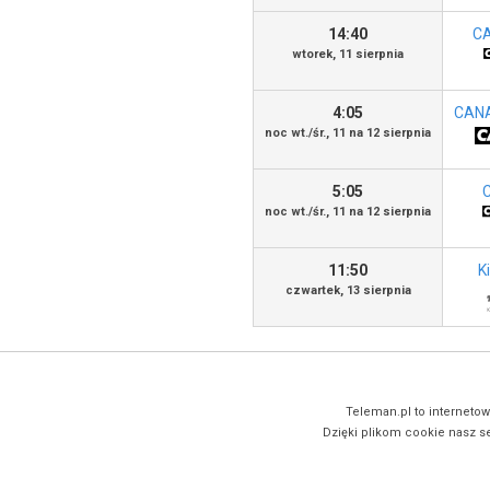
14:40
CA
wtorek, 11 sierpnia
4:05
CANA
noc wt./śr., 11 na 12 sierpnia
5:05
noc wt./śr., 11 na 12 sierpnia
11:50
K
czwartek, 13 sierpnia
Teleman.pl to internetow
Dzięki plikom cookie nasz se