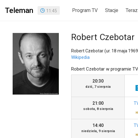
Teleman
Program TV
Stacje
Teraz
11
:
45
Robert Czebotar
Robert Czebotar (ur. 18 maja 1969
Wikipedia
Robert Czebotar w programie T
20:30
dziś, 7 sierpnia
21:00
TV
sobota, 8 sierpnia
14:40
TV
niedziela, 9 sierpnia