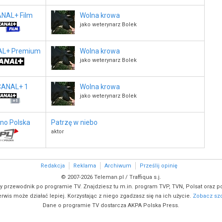
NAL+ Film
Wolna krowa
jako weterynarz Bolek
L+ Premium
Wolna krowa
jako weterynarz Bolek
CANAL+ 1
Wolna krowa
jako weterynarz Bolek
ino Polska
Patrzę w niebo
aktor
Redakcja
Reklama
Archiwum
Prześlij opinię
© 2007-2026 Teleman.pl / Traffiqua s.j.
y przewodnik po programie TV. Znajdziesz tu m.in. program TVP, TVN, Polsat oraz po
rwis może działać lepiej. Korzystając z niego zgadzasz się na ich użycie.
Zobacz szc
Dane o programie TV dostarcza AKPA Polska Press.