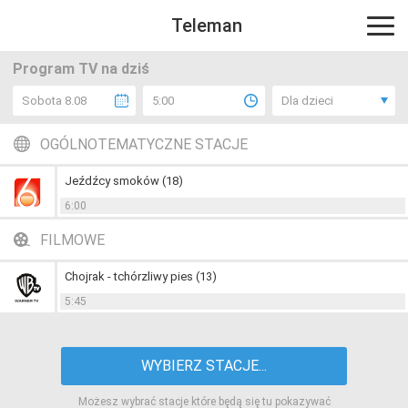
Teleman
Program TV na dziś
Sobota 8.08
5:00
Dla dzieci
OGÓLNOTEMATYCZNE STACJE
Jeźdźcy smoków (18)
6:00
FILMOWE
Chojrak - tchórzliwy pies (13)
5:45
WYBIERZ STACJE...
Możesz wybrać stacje które będą się tu pokazywać