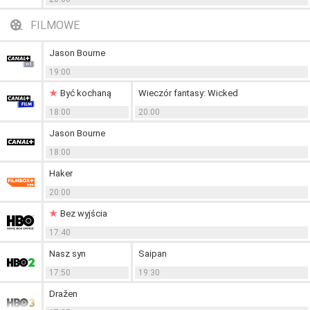
FILMOWE
Jason Bourne
19:00
Być kochaną
Wieczór fantasy: Wicked
18:00
20:00
Jason Bourne
18:00
Haker
20:00
Bez wyjścia
17:40
Nasz syn
Saipan
17:50
19:30
Dražen