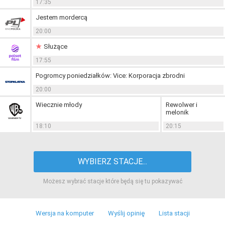
17:35
Jestem mordercą
20:00
Służące
17:55
Pogromcy poniedziałków: Vice: Korporacja zbrodni
20:00
Wiecznie młody
Rewolwer i
melonik
18:10
20:15
WYBIERZ STACJE...
Możesz wybrać stacje które będą się tu pokazywać
Wersja na komputer
Wyślij opinię
Lista stacji