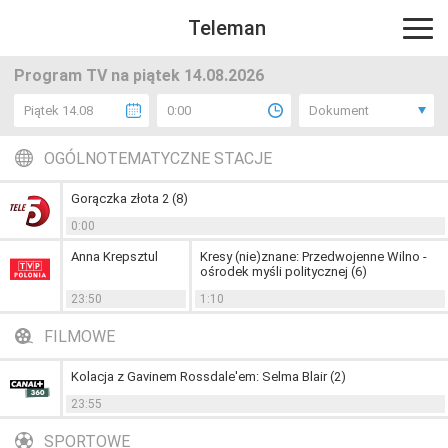
Teleman
Program TV na piątek 14.08.2026
Piątek 14.08
0:00
Dokument
OGÓLNOTEMATYCZNE STACJE
Gorączka złota 2 (8)
0:00
Anna Krepsztul
Kresy (nie)znane: Przedwojenne Wilno -
ośrodek myśli politycznej (6)
23:50
1:10
FILMOWE
Kolacja z Gavinem Rossdale'em: Selma Blair (2)
23:55
SPORTOWE