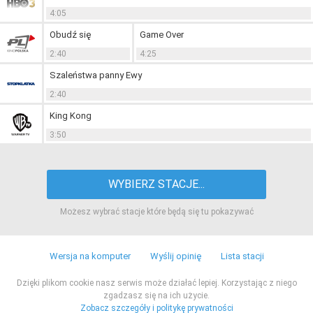
4:05
Obudź się
Game Over
2:40
4:25
Szaleństwa panny Ewy
2:40
King Kong
3:50
WYBIERZ STACJE...
Możesz wybrać stacje które będą się tu pokazywać
Wersja na komputer
Wyślij opinię
Lista stacji
Dzięki plikom cookie nasz serwis może działać lepiej. Korzystając z niego
zgadzasz się na ich użycie.
Zobacz szczegóły i politykę prywatności