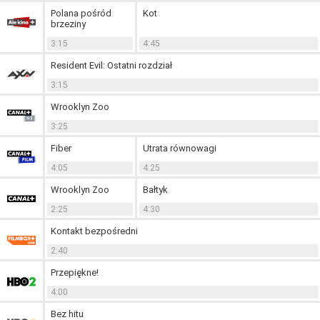
Polana pośród
Kot
brzeziny
3:15
4:45
Resident Evil: Ostatni rozdział
3:15
Wrooklyn Zoo
3:25
Fiber
Utrata równowagi
4:05
4:25
Wrooklyn Zoo
Bałtyk
2:25
4:30
Kontakt bezpośredni
2:40
Przepiękne!
4:00
Bez hitu