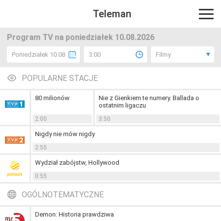
Teleman
Program TV na poniedziałek 10.08.2026
Poniedziałek 10.08
3:00
Filmy
POPULARNE STACJE
80 milionów
Nie z Gienkiem te numery. Ballada o
ostatnim ligaczu
2:00
3:50
Nigdy nie mów nigdy
2:55
Wydział zabójstw, Hollywood
0:55
OGÓLNOTEMATYCZNE
Demon: Historia prawdziwa