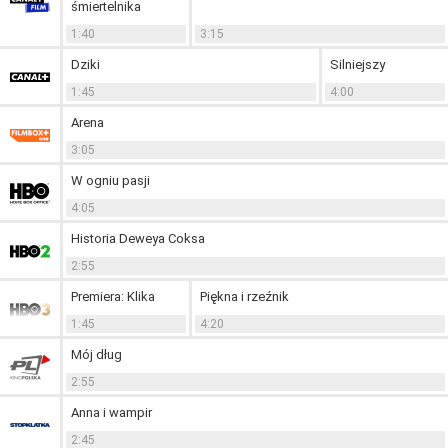
śmiertelnika
1:40
3:15
Dziki
Silniejszy
1:45
4:00
Arena
3:05
W ogniu pasji
4:05
Historia Deweya Coksa
2:55
Premiera: Klika
Piękna i rzeźnik
1:45
4:20
Mój dług
2:55
Anna i wampir
2:45