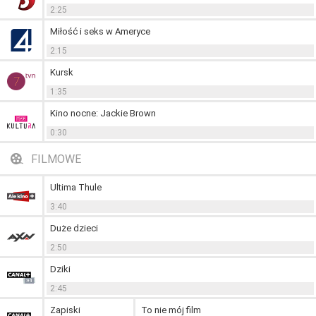
2:25
Miłość i seks w Ameryce
2:15
Kursk
1:35
Kino nocne: Jackie Brown
0:30
FILMOWE
Ultima Thule
3:40
Duże dzieci
2:50
Dziki
2:45
Zapiski
To nie mój film