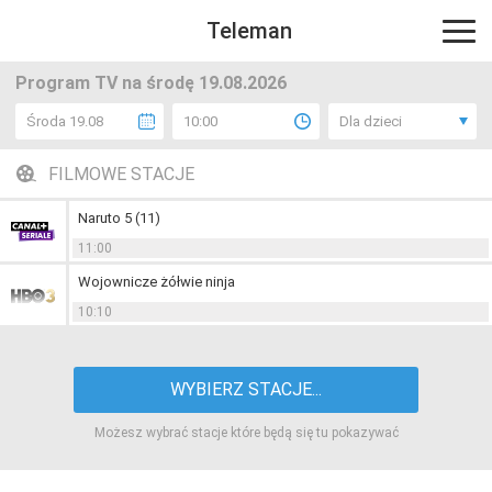
Teleman
Program TV na środę 19.08.2026
Środa 19.08
10:00
Dla dzieci
FILMOWE STACJE
Naruto 5 (11)
11:00
Wojownicze żółwie ninja
10:10
WYBIERZ STACJE...
Możesz wybrać stacje które będą się tu pokazywać