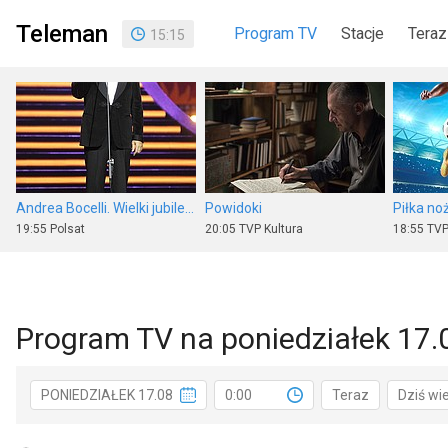
Teleman
Program TV
Stacje
Teraz
15
:
15
Andrea Bocelli. Wielki jubileusz 30-lecia występów
Powidoki
19:55
Polsat
20:05
TVP Kultura
18:55
TVP
Program TV na poniedziałek 17.
Jerry Maguire
Piłka nożna: Eliminacje Ligi Europy UEFA
Program
PONIEDZIAŁEK 17.08
0:00
Teraz
Dziś wi
22:20
Polsat
17:50
Polsat Sport 1
19:30
TVP