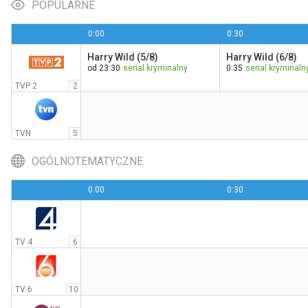
POPULARNE
0:00
0:30
Harry Wild (5/8)
Harry Wild (6/8)
Tylko nie ty
od 23:30
serial kryminalny
0:35
serial kryminaln
21:00
Polsat Film
TVP 2
2
TVN
5
OGÓLNOTEMATYCZNE
0:00
0:30
TV 4
6
TV 6
10