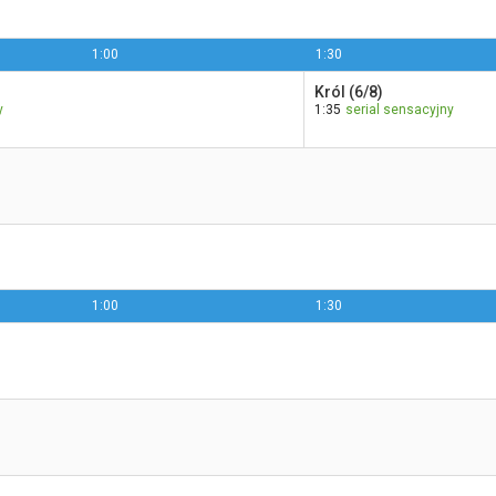
1:00
1:30
Król (6/8)
y
1:35
serial sensacyjny
1:00
1:30