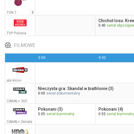
TVN 7
8
Chichot losu: Kre
0:40
serial obyczajo
TVP Polonia
FILMOWE
0:00
0:30
ale kino+
Nieczysta gra: Skandal w biathlonie (3)
0:00
serial dokumentalny
CANAL+ 360
Pokonani (3)
Pokonani (4)
0:05
serial kryminalny
0:55
serial kryminaln
CANAL+ Seriale