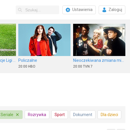
Ustawienia
Zaloguj
Piłka nożna: Eliminacje Ligi Europy UEFA
Policzalne
Nieoczekiwana zmiana miejsc
20:00
HBO
20:00
TVN 7
Ballerina. Z uniwersum Johna Wicka
Złap mnie, jeśli potrafisz
Tajne przez poufne
Seriale
Rozrywka
Sport
Dokument
Dla dzieci
m
20:00
Stopklatka
20:10
ale kino+