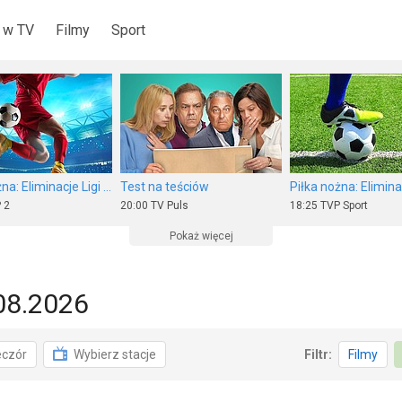
 w TV
Filmy
Sport
Piłka nożna: Eliminacje Ligi Europy UEFA
Test na teściów
 2
20:00
TV Puls
18:25
TVP Sport
Pokaż więcej
08.2026
 informacyjny 19.30
Lokatorka
eczór
Wybierz stacje
Filtr:
Filmy
 1
20:00
Kino Polska
20:00
CANAL+ Premiu