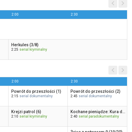
2:00
2:30
Nieukończony film
22:10
ale kino+
Herkules (3/8)
2:25
serial kryminalny
2:00
2:30
Powrót do przeszłości (1)
Powrót do przeszłości (2)
2:15
serial dokumentalny
2:45
serial dokumentalny
Krejzi patrol (6)
Kochane pieniądze: Kura domowa (48)
2:10
serial kryminalny
2:40
serial paradokumentalny