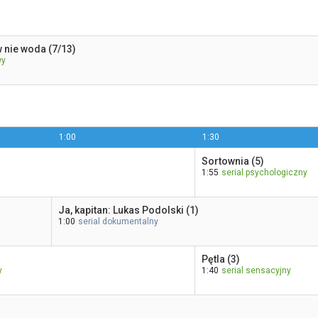
w nie woda (7/13)
wy
1:00
1:30
Sortownia (5)
1:55
serial psychologiczny
Ja, kapitan: Lukas Podolski (1)
1:00
serial dokumentalny
Pętla (3)
y
1:40
serial sensacyjny