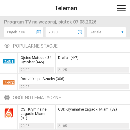
Teleman
Program TV na wczoraj, piątek 07.08.2026
Piątek 7.08
20:30
Seriale
POPULARNE STACJE
Ojciec Mateusz 34:
Drelich (4/7)
Cynober (445)
20:30
21:25
Rodzinka.pl: Szachy (306)
20:05
OGÓLNOTEMATYCZNE
CSI: Kryminalne
CSI: Kryminalne zagadki Miami (82)
zagadki Miami
(81)
20:05
21:05