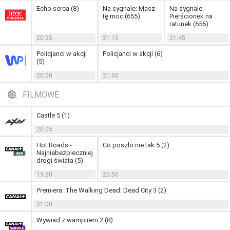
Echo serca (8)
Na sygnale: Masz
Na sygnale:
tę moc (655)
Pierścionek na
ratunek (656)
20:25
21:15
21:45
Policjanci w akcji
Policjanci w akcji (6)
(5)
20:00
21:00
FILMOWE
Castle 5 (1)
20:05
Hot Roads -
Co poszło nie tak 5 (2)
Najniebezpieczniejsze
drogi świata (5)
19:50
20:50
Premiera: The Walking Dead: Dead City 3 (2)
21:00
Wywiad z wampirem 2 (8)