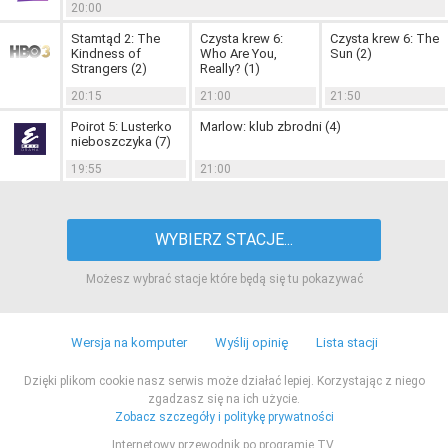
20:00
Stamtąd 2: The
Czysta krew 6:
Czysta krew 6: The
Kindness of
Who Are You,
Sun (2)
Strangers (2)
Really? (1)
20:15
21:00
21:50
Poirot 5: Lusterko
Marlow: klub zbrodni (4)
nieboszczyka (7)
19:55
21:00
WYBIERZ STACJE...
Możesz wybrać stacje które będą się tu pokazywać
Wersja na komputer
Wyślij opinię
Lista stacji
Dzięki plikom cookie nasz serwis może działać lepiej. Korzystając z niego
zgadzasz się na ich użycie.
Zobacz szczegóły i politykę prywatności
Internetowy przewodnik po programie TV.