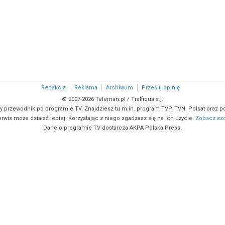
Redakcja
Reklama
Archiwum
Prześlij opinię
© 2007-2026 Teleman.pl / Traffiqua s.j.
y przewodnik po programie TV. Znajdziesz tu m.in. program TVP, TVN, Polsat oraz po
rwis może działać lepiej. Korzystając z niego zgadzasz się na ich użycie.
Zobacz szc
Dane o programie TV dostarcza AKPA Polska Press.