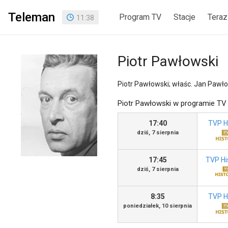
Teleman
Program TV
Stacje
Teraz
11
:
38
Piotr Pawłowski
Piotr Pawłowski; właśc. Jan Pawłow
Piotr Pawłowski w programie TV
17:40
TVP Hi
dziś, 7 sierpnia
17:45
TVP His
dziś, 7 sierpnia
8:35
TVP Hi
poniedziałek, 10 sierpnia