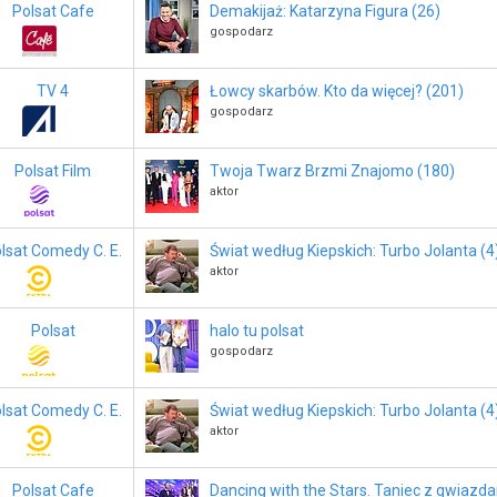
Polsat Cafe
Demakijaż: Katarzyna Figura (26)
gospodarz
TV 4
Łowcy skarbów. Kto da więcej? (201)
gospodarz
Polsat Film
Twoja Twarz Brzmi Znajomo (180)
aktor
lsat Comedy C. E.
Świat według Kiepskich: Turbo Jolanta (4
aktor
Polsat
halo tu polsat
gospodarz
lsat Comedy C. E.
Świat według Kiepskich: Turbo Jolanta (4
aktor
Polsat Cafe
Dancing with the Stars. Taniec z gwiazd