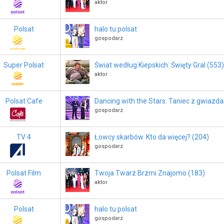
aktor
Polsat
halo tu polsat
gospodarz
Super Polsat
Świat według Kiepskich: Święty Gral (553)
aktor
Polsat Cafe
Dancing with the Stars. Taniec z gwiazd
gospodarz
TV 4
Łowcy skarbów. Kto da więcej? (204)
gospodarz
Polsat Film
Twoja Twarz Brzmi Znajomo (183)
aktor
Polsat
halo tu polsat
gospodarz