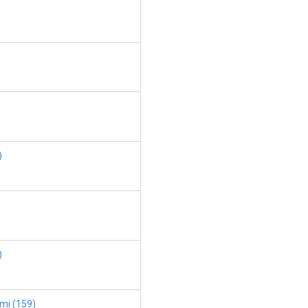
)
)
ami (159)