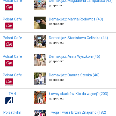
Polsat Cafe
Demakijaż: Magdalena Lamparska (42)
gospodarz
Polsat Cafe
Demakijaż: Maryla Rodowicz (43)
gospodarz
Polsat Cafe
Demakijaż: Stanisława Celińska (44)
gospodarz
Polsat Cafe
Demakijaż: Anna Wyszkoni (45)
gospodarz
Polsat Cafe
Demakijaż: Danuta Stenka (46)
gospodarz
TV 4
Łowcy skarbów. Kto da więcej? (203)
gospodarz
Polsat Film
Twoja Twarz Brzmi Znajomo (182)