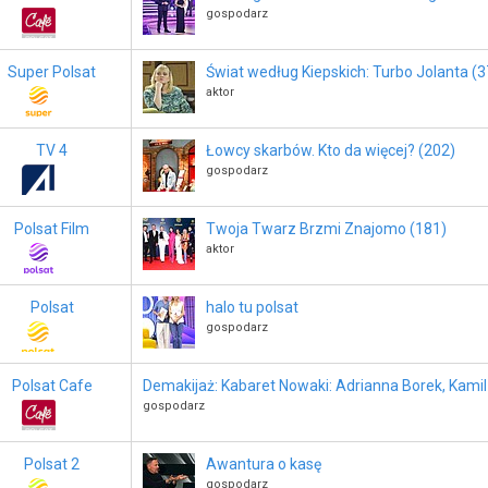
gospodarz
Super Polsat
Świat według Kiepskich: Turbo Jolanta (3
aktor
TV 4
Łowcy skarbów. Kto da więcej? (202)
gospodarz
Polsat Film
Twoja Twarz Brzmi Znajomo (181)
aktor
Polsat
halo tu polsat
gospodarz
Polsat Cafe
Demakijaż: Kabaret Nowaki: Adrianna Borek, Kamil
gospodarz
Polsat 2
Awantura o kasę
gospodarz