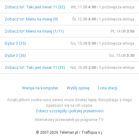
Zobacz to!: Taki jest świat 11 (32)
Wt, 11.08
4:00
i 1 późniejsza emisja
Zobacz to!: Menu na miarę (9)
Śr, 12.08
4:00
i 1 późniejsza emisja
Zobacz to!: Menu na miarę (1/11)
Pt, 14.08
3:50
Dyżur 3 (35)
So, 15.08
5:00
i 1 późniejsza emisja
Dyżur 3 (36)
So, 15.08
5:30
Zobacz to!: Taki jest świat 11 (33)
Nd, 16.08
2:00
i 3 późniejsze emisje
Wersja na komputer
Wyślij opinię
Lista stacji
Dzięki plikom cookie nasz serwis może działać lepiej. Korzystając z niego
zgadzasz się na ich użycie.
Zobacz szczegóły i politykę prywatności
Internetowy przewodnik po programie TV.
© 2007-2026 Teleman.pl / Traffiqua s.j.