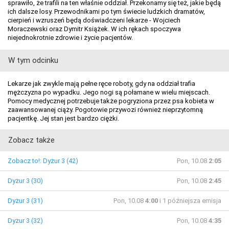
sprawiło, że trafili na ten właśnie oddział. Przekonamy się też, jakie będą
ich dalsze losy. Przewodnikami po tym świecie ludzkich dramatów,
cierpień i wzruszeń będą doświadczeni lekarze - Wojciech
Moraczewski oraz Dymitr Książek. W ich rękach spoczywa
niejednokrotnie zdrowie i życie pacjentów.
W tym odcinku
Lekarze jak zwykle mają pełne ręce roboty, gdy na oddział trafia
mężczyzna po wypadku. Jego nogi są połamane w wielu miejscach.
Pomocy medycznej potrzebuje także pogryziona przez psa kobieta w
zaawansowanej ciąży. Pogotowie przywozi również nieprzytomną
pacjentkę. Jej stan jest bardzo ciężki.
Zobacz także
Zobacz to!: Dyżur 3 (42)
Pon, 10.08
2:05
Dyżur 3 (30)
Pon, 10.08
2:45
Dyżur 3 (31)
Pon, 10.08
4:00
i 1 późniejsza emisja
Dyżur 3 (32)
Pon, 10.08
4:35