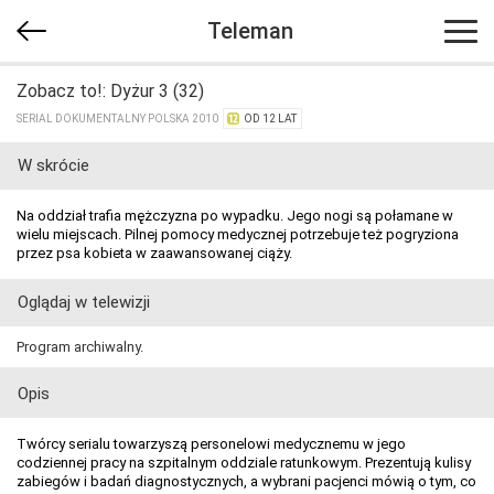
Teleman
Zobacz to!: Dyżur 3 (32)
SERIAL DOKUMENTALNY POLSKA 2010
OD 12 LAT
W skrócie
Na oddział trafia mężczyzna po wypadku. Jego nogi są połamane w
wielu miejscach. Pilnej pomocy medycznej potrzebuje też pogryziona
przez psa kobieta w zaawansowanej ciąży.
Oglądaj w telewizji
Program archiwalny.
Opis
Twórcy serialu towarzyszą personelowi medycznemu w jego
codziennej pracy na szpitalnym oddziale ratunkowym. Prezentują kulisy
zabiegów i badań diagnostycznych, a wybrani pacjenci mówią o tym, co