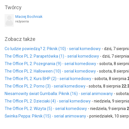
Marcin Pempuś
Milena Lisiecka
Twórcy
jako Levan Kobiaszwili
jako Bożena Grabowska
Maciej Bochniak
reżyseria
Zobacz także
Co ludzie powiedzą? 2: Piknik (10) - serial komediowy
- dziś, 7 sierpn
The Office PL 2: Parapetówka (1) - serial komediowy
- dziś, 7 sierpni
The Office PL 2: Pożegnania (9) - serial komediowy
- sobota, 8 sierpn
The Office PL 2: Halloween (10) - serial komediowy
- sobota, 8 sierpn
The Office PL 2: Kurs BHP (2) - serial komediowy
- sobota, 8 sierpnia
The Office PL 2: Porno (3) - serial komediowy
- sobota, 8 sierpnia
22:
Niesamowity świat Gumballa: Piknik (16) - serial animowany
- sobota
The Office PL 2: Dzieciaki (4) - serial komediowy
- niedziela, 9 sierpni
The Office PL 2: Wizyta (5) - serial komediowy
- niedziela, 9 sierpnia
2
Świnka Peppa: Piknik (15) - serial animowany
- poniedziałek, 10 sier