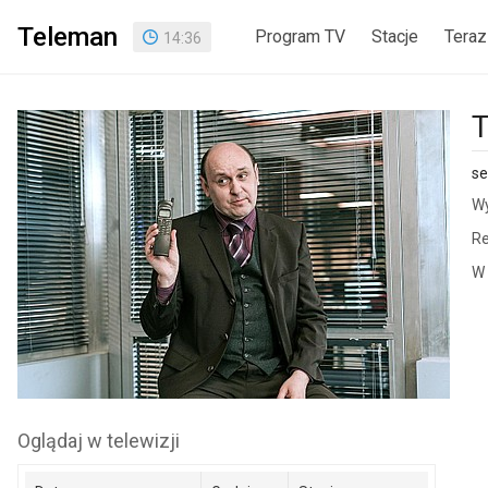
Teleman
Program TV
Stacje
Teraz
14
:
36
T
se
Wy
Re
W 
Oglądaj w telewizji