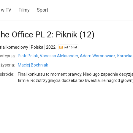
 w TV
Filmy
Sport
he Office PL 2: Piknik (12)
rial komediowy
Polska
2022
od 16 lat
stępują:
Piotr Polak
,
Vanessa Aleksander
,
Adam Woronowicz
,
Kornelia
żyseria:
Maciej Bochniak
skrócie:
Finał konkursu to moment prawdy. Niedługo zapadnie decyzja
firmie. Rozstrzygnięcia doczeka też kwestia, ile nagród głów