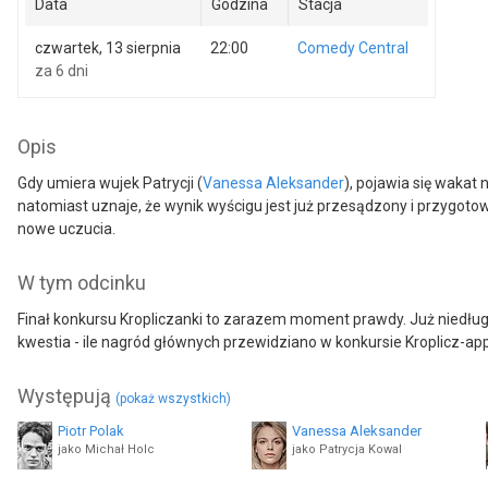
Data
Godzina
Stacja
czwartek, 13 sierpnia
22:00
Comedy Central
za 6 dni
Opis
Gdy umiera wujek Patrycji (
Vanessa Aleksander
), pojawia się wakat
natomiast uznaje, że wynik wyścigu jest już przesądzony i przygoto
nowe uczucia.
W tym odcinku
Finał konkursu Kropliczanki to zarazem moment prawdy. Już niedług
kwestia - ile nagród głównych przewidziano w konkursie Kroplicz-app
Występują
(pokaż wszystkich)
Piotr Polak
Vanessa Aleksander
jako Michał Holc
jako Patrycja Kowal