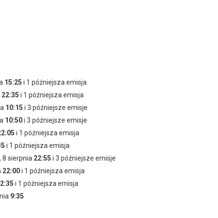
Adam Bobik
Monika Kulczyk
jako Łuki Gnatowski
jako Agnieszka Majewska
ia
15:25
i 1 późniejsza emisja
a
22:35
i 1 późniejsza emisja
ia
10:15
i 3 późniejsze emisje
ia
10:50
i 3 późniejsze emisje
22:05
i 1 późniejsza emisja
35
i 1 późniejsza emisja
, 8 sierpnia
22:55
i 3 późniejsze emisje
a
22:00
i 1 późniejsza emisja
2:35
i 1 późniejsza emisja
pnia
9:35