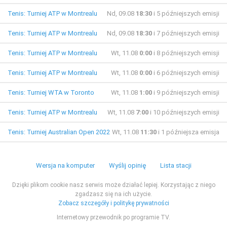
Tenis: Turniej ATP w Montrealu
Nd, 09.08
18:30
i 5 późniejszych emisji
Tenis: Turniej ATP w Montrealu
Nd, 09.08
18:30
i 7 późniejszych emisji
Tenis: Turniej ATP w Montrealu
Wt, 11.08
0:00
i 8 późniejszych emisji
Tenis: Turniej ATP w Montrealu
Wt, 11.08
0:00
i 6 późniejszych emisji
Tenis: Turniej WTA w Toronto
Wt, 11.08
1:00
i 9 późniejszych emisji
Tenis: Turniej ATP w Montrealu
Wt, 11.08
7:00
i 10 późniejszych emisji
Tenis: Turniej Australian Open 2022
Wt, 11.08
11:30
i 1 późniejsza emisja
Wersja na komputer
Wyślij opinię
Lista stacji
Dzięki plikom cookie nasz serwis może działać lepiej. Korzystając z niego
zgadzasz się na ich użycie.
Zobacz szczegóły i politykę prywatności
Internetowy przewodnik po programie TV.