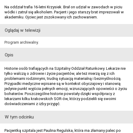
Na oddział trafia 16-letni Krzysiek. Brał on udział w zawodach w piciu
wódki i zatruł się alkoholem. Pacjent i jego starszy brat imprezowali w
akademiku. Ojciec jest zszokowany ich zachowaniem.
Oglądaj w telewizji
Program archiwalny.
Opis
Historie osób trafiających na Szpitalny Oddział Ratunkowy. Lekarze nie
tylko walczą o zdrowie i życie pacjentów, ale też mierzą się z ich
problemami rodzinnymi, trudną sytuacją materialną i bezmyślnością.
Przypadki medyczne wpisane są w kontekst obyczajowy i stanowią
jedynie punkt wyjścia pełnych emocji, wzruszających opowieści o życiu
bohaterów. Poszczególne historie powstały dzięki współpracy z
lekarzami kilku krakowskich SOR-ów, którzy podzielili się swoimi
doświadczeniami z izby przyjęć.
W tym odcinku
Pacjentką szpitala jest Paulina Regulska, która ma złamany palec po