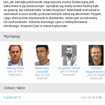
tym, jak założyła pierścionek zaręczynowy siostry. Dziewczyna jest
zakochana w jej narzeczonym. Spotykali się, kiedy siostra Pauliny była
za granicą. Na oddział trafia 16-letni Krzysztof. Nastolatek brał udział w
zawodach w piciu wódki, podczas których zatruł się alkoholem. Pacjent
i jego starszy brat imprezowali w akademiku. Ojciec jest zszokowany
ich zachowaniem. Oskarża starszego syna o niedopilnowanie
młodszego. Krzysztof jest w stanie krytycznym.
Występują
Maciej Słota
Radosław
Krzysztof Wnuk
Tomasz
jako dr Piotr
Osmalak
jako dr Michał
Augustynowic
Wójtowicz
Morawski
jako dr Eryk
jako dr Robert
Wajman
Szewczyk
Zobacz także
Szpital (817)
Czw, 06.08
1:20