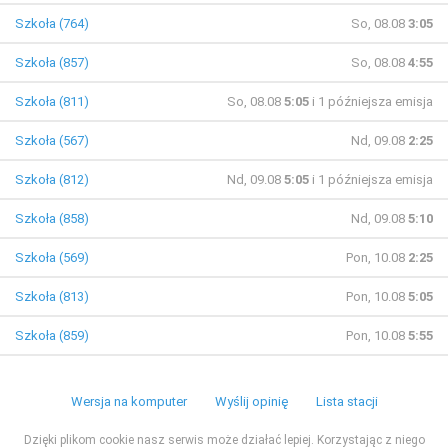
Szkoła (764)
So, 08.08
3:05
Szkoła (857)
So, 08.08
4:55
Szkoła (811)
So, 08.08
5:05
i 1 późniejsza emisja
Szkoła (567)
Nd, 09.08
2:25
Szkoła (812)
Nd, 09.08
5:05
i 1 późniejsza emisja
Szkoła (858)
Nd, 09.08
5:10
Szkoła (569)
Pon, 10.08
2:25
Szkoła (813)
Pon, 10.08
5:05
Szkoła (859)
Pon, 10.08
5:55
Wersja na komputer
Wyślij opinię
Lista stacji
Dzięki plikom cookie nasz serwis może działać lepiej. Korzystając z niego