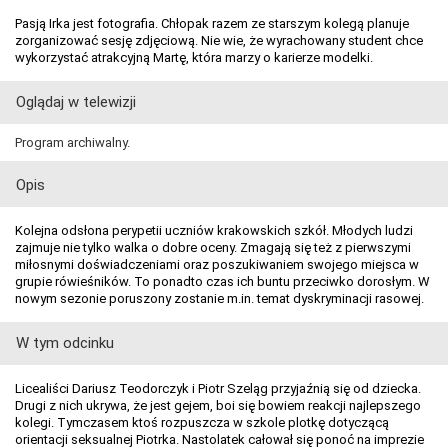
Pasją Irka jest fotografia. Chłopak razem ze starszym kolegą planuje
zorganizować sesję zdjęciową. Nie wie, że wyrachowany student chce
wykorzystać atrakcyjną Martę, która marzy o karierze modelki.
Oglądaj w telewizji
Program archiwalny.
Opis
Kolejna odsłona perypetii uczniów krakowskich szkół. Młodych ludzi
zajmuje nie tylko walka o dobre oceny. Zmagają się też z pierwszymi
miłosnymi doświadczeniami oraz poszukiwaniem swojego miejsca w
grupie rówieśników. To ponadto czas ich buntu przeciwko dorosłym. W
nowym sezonie poruszony zostanie m.in. temat dyskryminacji rasowej.
W tym odcinku
Licealiści Dariusz Teodorczyk i Piotr Szeląg przyjaźnią się od dziecka.
Drugi z nich ukrywa, że jest gejem, boi się bowiem reakcji najlepszego
kolegi. Tymczasem ktoś rozpuszcza w szkole plotkę dotyczącą
orientacji seksualnej Piotrka. Nastolatek całował się ponoć na imprezie