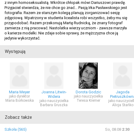
z innym homoseksualistą. Wkrótce chłopak mówi Dariuszowi prawdę.
Przyjaciel stwierdza, że nie chce go znać... Pasją Irka Pasławskiego jest
fotografia. Razem ze starszym kolegą planują zorganizować sesję
zdjęciową. Wpatrzony w studenta licealista robi wszystko, żeby mu się
przypodobać. Razem przekonują Martę Rudnicką, że znany fotograf
zamierza z nią pracować. Nastolatka wierzy uczniom - zawsze marzyła
o karierze modelki. Nie zdaje sobie sprawy, że mężczyzna chce ją
jedynie wykorzystać.
Występują
Maria Meyer
Joanna Litwin-
Dorota Godzic
Jagoda
jako dyrektor
Widera
jako nauczycielka
Pietruszkówn
Maria Borkowska
Teresa Kremer
jako nauczycielka
jako nauczyciel
Barbara Gruszka
Alicja Stańko
Zobacz także
Szkoła (565)
So, 08.08
2:30