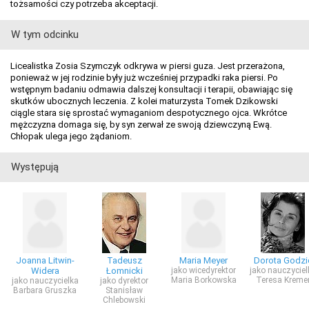
tożsamości czy potrzeba akceptacji.
W tym odcinku
Licealistka Zosia Szymczyk odkrywa w piersi guza. Jest przerażona,
ponieważ w jej rodzinie były już wcześniej przypadki raka piersi. Po
wstępnym badaniu odmawia dalszej konsultacji i terapii, obawiając się
skutków ubocznych leczenia. Z kolei maturzysta Tomek Dzikowski
ciągle stara się sprostać wymaganiom despotycznego ojca. Wkrótce
mężczyzna domaga się, by syn zerwał ze swoją dziewczyną Ewą.
Chłopak ulega jego żądaniom.
Występują
Joanna Litwin-
Tadeusz
Maria Meyer
Dorota Godzi
Widera
Łomnicki
jako wicedyrektor
jako nauczyciel
Maria Borkowska
Teresa Kreme
jako nauczycielka
jako dyrektor
Barbara Gruszka
Stanisław
Chlebowski