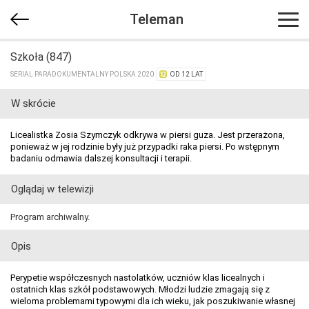
Teleman
Szkoła (847)
SERIAL PARADOKUMENTALNY POLSKA 2020
OD 12 LAT
W skrócie
Licealistka Zosia Szymczyk odkrywa w piersi guza. Jest przerażona,
ponieważ w jej rodzinie były już przypadki raka piersi. Po wstępnym
badaniu odmawia dalszej konsultacji i terapii.
Oglądaj w telewizji
Program archiwalny.
Opis
Perypetie współczesnych nastolatków, uczniów klas licealnych i
ostatnich klas szkół podstawowych. Młodzi ludzie zmagają się z
wieloma problemami typowymi dla ich wieku, jak poszukiwanie własnej