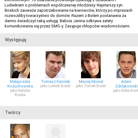
Ludwikiem o problemach współczesnej młodzieży. Najstarszy syn
Boskich zauważa zapotrzebowanie na kierowców, którzy po imprezach
rozwoziliby towarzystwo do domów. Razem z Bolem postanawia za
darmo świadczyć taką usługę. Babcia Janina odkrywa zalety
komunikowania się przez SMS-y. Zasypuje chłopców wiadomościami.
Występują
Małgorzata
Tomasz Karolak
Maciej Musiał
Adam
Kożuchowska
jako Ludwik Boski
jako Tomek Boski
Zdrójkowski
jako Natalia
jako Kuba Bosk
Boska
Twórcy