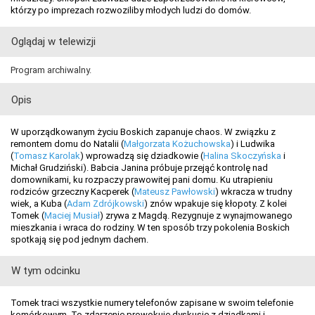
którzy po imprezach rozwoziliby młodych ludzi do domów.
Oglądaj w telewizji
Program archiwalny.
Opis
W uporządkowanym życiu Boskich zapanuje chaos. W związku z
remontem domu do Natalii (
Małgorzata Kożuchowska
) i Ludwika
(
Tomasz Karolak
) wprowadzą się dziadkowie (
Halina Skoczyńska
i
Michał Grudziński). Babcia Janina próbuje przejąć kontrolę nad
domownikami, ku rozpaczy prawowitej pani domu. Ku utrapieniu
rodziców grzeczny Kacperek (
Mateusz Pawłowski
) wkracza w trudny
wiek, a Kuba (
Adam Zdrójkowski
) znów wpakuje się kłopoty. Z kolei
Tomek (
Maciej Musiał
) zrywa z Magdą. Rezygnuje z wynajmowanego
mieszkania i wraca do rodziny. W ten sposób trzy pokolenia Boskich
spotkają się pod jednym dachem.
W tym odcinku
Tomek traci wszystkie numery telefonów zapisane w swoim telefonie
komórkowym. To zdarzenie prowokuje dyskusję z dziadkami i