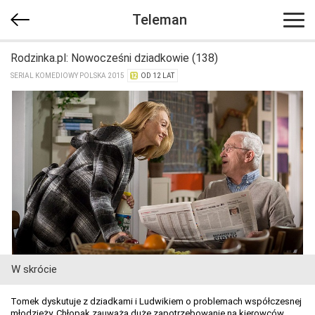
Teleman
Rodzinka.pl: Nowocześni dziadkowie (138)
SERIAL KOMEDIOWY POLSKA 2015
OD 12 LAT
W skrócie
Tomek dyskutuje z dziadkami i Ludwikiem o problemach współczesnej
młodzieży. Chłopak zauważa duże zapotrzebowanie na kierowców,