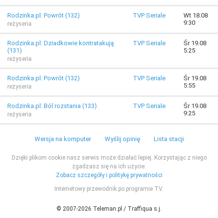
Rodzinka.pl: Powrót (132)
TVP Seriale
Wt 18.08
9:30
reżyseria
Rodzinka.pl: Dziadkowie kontratakują
TVP Seriale
Śr 19.08
(131)
5:25
reżyseria
Rodzinka.pl: Powrót (132)
TVP Seriale
Śr 19.08
5:55
reżyseria
Rodzinka.pl: Ból rozstania (133)
TVP Seriale
Śr 19.08
9:25
reżyseria
Wersja na komputer
Wyślij opinię
Lista stacji
Dzięki plikom cookie nasz serwis może działać lepiej. Korzystając z niego
zgadzasz się na ich użycie.
Zobacz szczegóły i politykę prywatności
Internetowy przewodnik po programie TV.
© 2007-2026 Teleman.pl / Traffiqua s.j.