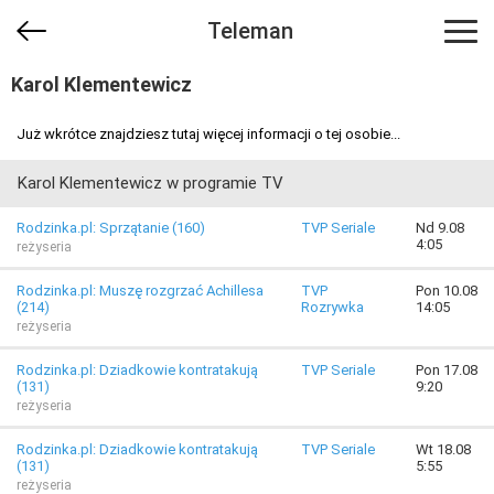
Teleman
Karol Klementewicz
Już wkrótce znajdziesz tutaj więcej informacji o tej osobie...
Karol Klementewicz w programie TV
Rodzinka.pl: Sprzątanie (160)
TVP Seriale
Nd 9.08
4:05
reżyseria
Rodzinka.pl: Muszę rozgrzać Achillesa
TVP
Pon 10.08
(214)
Rozrywka
14:05
reżyseria
Rodzinka.pl: Dziadkowie kontratakują
TVP Seriale
Pon 17.08
(131)
9:20
reżyseria
Rodzinka.pl: Dziadkowie kontratakują
TVP Seriale
Wt 18.08
(131)
5:55
reżyseria