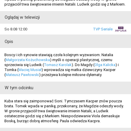
przyjaciół trwa świętowanie imienin Natalii. Ludwik godzi się z Markiem.
Oglądaj w telewizji
So 8.08 12:00
TVP Seriale
Opis
Boscy i ich synowie stawiają czoła kolejnym wyzwaniom. Natalia
(
Małgorzata Kożuchowska
) myśli o operacji plastycznej, czemu
sprzeciwia się Ludwik (
Tomasz Karolak
). Do Magdy (
Olga Kalicka
) i
Tomka (
Maciej Musiał
) wprowadza się matka dziewczyny. Kacper
(
Mateusz Pawłowski
) przeżywa kolejne miłosne dylematy.
W tym odcinku
Kuba stara się zaimponować Soni. Tymczasem Kacper znów poucza
brata. Tomek wpada w panikę, przekonany, że Magdzie odeszły wody.
W gronie przyjaciół trwa świętowanie imienin Natalii, a Ludwik
ostatecznie godzi się z Markiem. Niespodziewanie Viola demaskuje
Boską, burząc dobrą atmosferę. Paula odwiedza Kacpra.