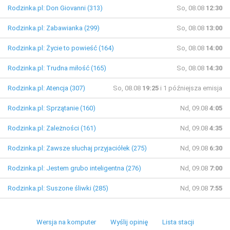
Rodzinka.pl: Don Giovanni (313)
So, 08.08
12:30
Rodzinka.pl: Zabawianka (299)
So, 08.08
13:00
Rodzinka.pl: Życie to powieść (164)
So, 08.08
14:00
Rodzinka.pl: Trudna miłość (165)
So, 08.08
14:30
Rodzinka.pl: Atencja (307)
So, 08.08
19:25
i 1 późniejsza emisja
Rodzinka.pl: Sprzątanie (160)
Nd, 09.08
4:05
Rodzinka.pl: Zależności (161)
Nd, 09.08
4:35
Rodzinka.pl: Zawsze słuchaj przyjaciółek (275)
Nd, 09.08
6:30
Rodzinka.pl: Jestem grubo inteligentna (276)
Nd, 09.08
7:00
Rodzinka.pl: Suszone śliwki (285)
Nd, 09.08
7:55
Wersja na komputer
Wyślij opinię
Lista stacji