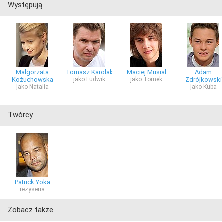
Występują
Małgorzata
Tomasz Karolak
Maciej Musiał
Adam
Kożuchowska
jako Ludwik
jako Tomek
Zdrójkowski
jako Natalia
jako Kuba
Twórcy
Patrick Yoka
reżyseria
Zobacz także