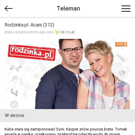
Teleman
Rodzinka.pl: Acani (312)
SERIAL KOMEDIOWY POLSKA 2026
OD 12 LAT
W skrócie
Kuba stara się zaimponować Soni. Kacper znów poucza brata. Tomek
wpada w panikę, przekonany, że Magdzie odeszły wody. W gronie