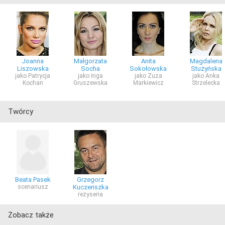
Joanna
Małgorzata
Anita
Magdalena
Liszowska
Socha
Sokołowska
Stużyńska
jako Patrycja
jako Inga
jako Zuza
jako Anka
Kochan
Gruszewska
Markiewicz
Strzelecka
Twórcy
Beata Pasek
Grzegorz
scenariusz
Kuczeriszka
reżyseria
Zobacz także