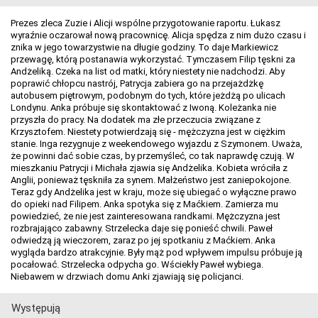
Prezes zleca Zuzie i Alicji wspólne przygotowanie raportu. Łukasz
wyraźnie oczarował nową pracownicę. Alicja spędza z nim dużo czasu i
znika w jego towarzystwie na długie godziny. To daje Markiewicz
przewagę, którą postanawia wykorzystać. Tymczasem Filip tęskni za
Andżeliką. Czeka na list od matki, który niestety nie nadchodzi. Aby
poprawić chłopcu nastrój, Patrycja zabiera go na przejażdżkę
autobusem piętrowym, podobnym do tych, które jeżdżą po ulicach
Londynu. Anka próbuje się skontaktować z Iwoną. Koleżanka nie
przyszła do pracy. Na dodatek ma złe przeczucia związane z
Krzysztofem. Niestety potwierdzają się - mężczyzna jest w ciężkim
stanie. Inga rezygnuje z weekendowego wyjazdu z Szymonem. Uważa,
że powinni dać sobie czas, by przemyśleć, co tak naprawdę czują. W
mieszkaniu Patrycji i Michała zjawia się Andżelika. Kobieta wróciła z
Anglii, ponieważ tęskniła za synem. Małżeństwo jest zaniepokojone.
Teraz gdy Andżelika jest w kraju, może się ubiegać o wyłączne prawo
do opieki nad Filipem. Anka spotyka się z Maćkiem. Zamierza mu
powiedzieć, że nie jest zainteresowana randkami. Mężczyzna jest
rozbrajająco zabawny. Strzelecka daje się ponieść chwili. Paweł
odwiedzą ją wieczorem, zaraz po jej spotkaniu z Maćkiem. Anka
wygląda bardzo atrakcyjnie. Były mąż pod wpływem impulsu próbuje ją
pocałować. Strzelecka odpycha go. Wściekły Paweł wybiega.
Niebawem w drzwiach domu Anki zjawiają się policjanci.
Występują