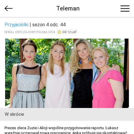
Teleman
Przyjaciółki
| sezon 4 odc. 44
SERIAL OBYCZAJOWY POLSKA 2014
OD 12 LAT
W skrócie
Prezes zleca Zuzie i Alicji wspólne przygotowanie raportu. Łukasz
wyraźnie oczarował nową pracownicę. Anka próbuje się skontaktować