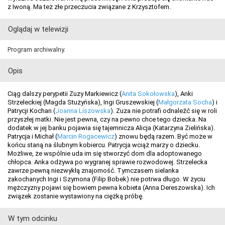
z Iwoną. Ma też złe przeczucia związane z Krzysztofem.
Oglądaj w telewizji
Program archiwalny.
Opis
Ciąg dalszy perypetii Zuzy Markiewicz (
Anita Sokołowska
), Anki
Strzeleckiej (Magda Stużyńska), Ingi Gruszewskiej (
Małgorzata Socha
) i
Patrycji Kochan (
Joanna Liszowska
). Zuza nie potrafi odnaleźć się w roli
przyszłej matki. Nie jest pewna, czy na pewno chce tego dziecka. Na
dodatek w jej banku pojawia się tajemnicza Alicja (Katarzyna Zielińska).
Patrycja i Michał (
Marcin Rogacewicz
) znowu będą razem. Być może w
końcu staną na ślubnym kobiercu. Patrycja wciąż marzy o dziecku.
Możliwe, że wspólnie uda im się stworzyć dom dla adoptowanego
chłopca. Anka odżywa po wygranej sprawie rozwodowej. Strzelecka
zawrze pewną niezwykłą znajomość. Tymczasem sielanka
zakochanych Ingi i Szymona (Filip Bobek) nie potrwa długo. W życiu
mężczyzny pojawi się bowiem pewna kobieta (Anna Dereszowska). Ich
związek zostanie wystawiony na ciężką próbę.
W tym odcinku