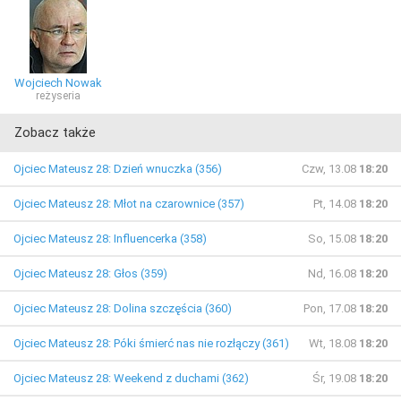
Wojciech Nowak
reżyseria
Zobacz także
Ojciec Mateusz 28: Dzień wnuczka (356)
Czw, 13.08
18:20
Ojciec Mateusz 28: Młot na czarownice (357)
Pt, 14.08
18:20
Ojciec Mateusz 28: Influencerka (358)
So, 15.08
18:20
Ojciec Mateusz 28: Głos (359)
Nd, 16.08
18:20
Ojciec Mateusz 28: Dolina szczęścia (360)
Pon, 17.08
18:20
Ojciec Mateusz 28: Póki śmierć nas nie rozłączy (361)
Wt, 18.08
18:20
Ojciec Mateusz 28: Weekend z duchami (362)
Śr, 19.08
18:20