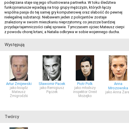
podejrzana staje się jego sfrustrowana partnerka. W toku śledztwa
funkcjonariusze wpadają na trop grupy mężczyzn, których łączy
wspólna pasja do tej samej gry komputerowej oraz słabość do pewnej
nielegalnej substancji. Niebawem jeden z policjantów zostaje
znaleziony w swoim mieszkaniu nieprzytomny, co jeszcze bardziej
przydaje tajemniczości całej sprawie. Tymczasem ojciec Mateusz cierpi
z powodu chorej krtani, a Natalia odkrywa w sobie wojennego ducha.
Występują
Artur Żmijewski
Sławomir Pacek
Piotr Polk
Anna
jako ksiądz
jako Remigiusz
jako młodszy
Mrozowska
Mateusz
Pączek
inspektor Orest
jako Anna Żar
Żmigrodzki
Możejko
Twórcy