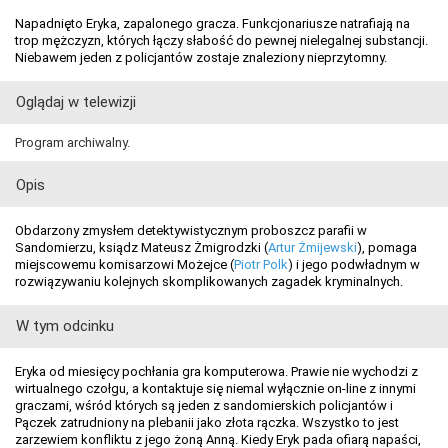
Napadnięto Eryka, zapalonego gracza. Funkcjonariusze natrafiają na
trop mężczyzn, których łączy słabość do pewnej nielegalnej substancji.
Niebawem jeden z policjantów zostaje znaleziony nieprzytomny.
Oglądaj w telewizji
Program archiwalny.
Opis
Obdarzony zmysłem detektywistycznym proboszcz parafii w
Sandomierzu, ksiądz Mateusz Żmigrodzki (
Artur Żmijewski
), pomaga
miejscowemu komisarzowi Możejce (
Piotr Polk
) i jego podwładnym w
rozwiązywaniu kolejnych skomplikowanych zagadek kryminalnych.
W tym odcinku
Eryka od miesięcy pochłania gra komputerowa. Prawie nie wychodzi z
wirtualnego czołgu, a kontaktuje się niemal wyłącznie on-line z innymi
graczami, wśród których są jeden z sandomierskich policjantów i
Pączek zatrudniony na plebanii jako złota rączka. Wszystko to jest
zarzewiem konfliktu z jego żoną Anną. Kiedy Eryk pada ofiarą napaści,