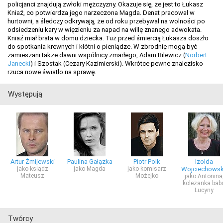
policjanci znajdują zwłoki mężczyzny. Okazuje się, że jest to Łukasz
Kniaź, co potwierdza jego narzeczona Magda. Denat pracował w
hurtowni, a śledczy odkrywają, że od roku przebywał na wolności po
odsiedzeniu kary w więzieniu za napad na willę znanego adwokata.
Kniaź miał brata w domu dziecka. Tuż przed śmiercią Łukasza doszło
do spotkania krewnych i kłótni o pieniądze. W zbrodnię mogą być
zamieszani także dawni wspólnicy zmarłego, Adam Bilewicz (
Norbert
Janecki
) i Szostak (Cezary Kazimierski). Wkrótce pewne znalezisko
rzuca nowe światło na sprawę.
Występują
Artur Żmijewski
Paulina Gałązka
Piotr Polk
Izolda
jako ksiądz
jako Magda
jako komisarz
Wojciechows
Mateusz
Możejko
jako Antonina
koleżanka babc
Lucyny
Twórcy