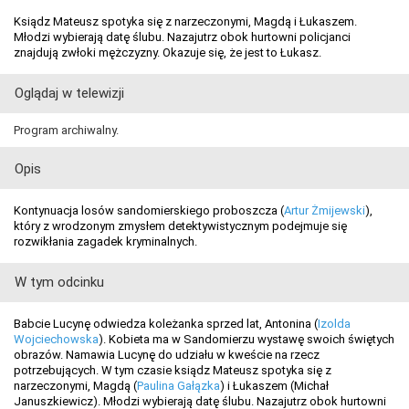
Ksiądz Mateusz spotyka się z narzeczonymi, Magdą i Łukaszem.
Młodzi wybierają datę ślubu. Nazajutrz obok hurtowni policjanci
znajdują zwłoki mężczyzny. Okazuje się, że jest to Łukasz.
Oglądaj w telewizji
Program archiwalny.
Opis
Kontynuacja losów sandomierskiego proboszcza (
Artur Żmijewski
),
który z wrodzonym zmysłem detektywistycznym podejmuje się
rozwikłania zagadek kryminalnych.
W tym odcinku
Babcie Lucynę odwiedza koleżanka sprzed lat, Antonina (
Izolda
Wojciechowska
). Kobieta ma w Sandomierzu wystawę swoich świętych
obrazów. Namawia Lucynę do udziału w kweście na rzecz
potrzebujących. W tym czasie ksiądz Mateusz spotyka się z
narzeczonymi, Magdą (
Paulina Gałązka
) i Łukaszem (Michał
Januszkiewicz). Młodzi wybierają datę ślubu. Nazajutrz obok hurtowni