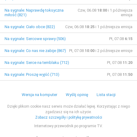
Na sygnale: Naprawdę toksyczna
Czw, 06.08
18:00
i 1 późniejsza
miłość (821)
emisja
Na sygnale: Ciało obce (822)
Czw, 06.08
18:25
i 1 późniejsza emisja
Na sygnale: Sercowe sprawy (506)
Pt, 07.08
6:15
Na sygnale: Co nas nie zabije (867)
Pt, 07.08
10:00
i 2 późniejsze emisje
Na sygnale: Serce na temblaku (712)
Pt, 07.08
11:20
Na sygnale: Proszę wyjść (713)
Pt, 07.08
11:50
Wersja na komputer
Wyślij opinię
Lista stacji
Dzięki plikom cookie nasz serwis może działać lepiej. Korzystając z niego
zgadzasz się na ich użycie.
Zobacz szczegóły i politykę prywatności
Internetowy przewodnik po programie TV.