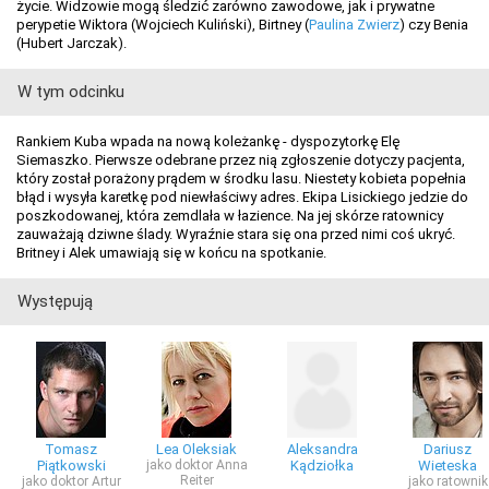
życie. Widzowie mogą śledzić zarówno zawodowe, jak i prywatne
perypetie Wiktora (Wojciech Kuliński), Birtney (
Paulina Zwierz
) czy Benia
(Hubert Jarczak).
W tym odcinku
Rankiem Kuba wpada na nową koleżankę - dyspozytorkę Elę
Siemaszko. Pierwsze odebrane przez nią zgłoszenie dotyczy pacjenta,
który został porażony prądem w środku lasu. Niestety kobieta popełnia
błąd i wysyła karetkę pod niewłaściwy adres. Ekipa Lisickiego jedzie do
poszkodowanej, która zemdlała w łazience. Na jej skórze ratownicy
zauważają dziwne ślady. Wyraźnie stara się ona przed nimi coś ukryć.
Britney i Alek umawiają się w końcu na spotkanie.
Występują
Tomasz
Lea Oleksiak
Aleksandra
Dariusz
Piątkowski
jako doktor Anna
Kądziołka
Wieteska
Reiter
jako doktor Artur
jako ratownik