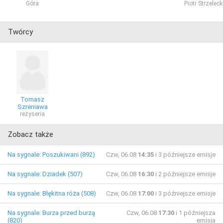
Góra
Piotr Strzeleck
Twórcy
Tomasz
Szreniawa
reżyseria
Zobacz także
Na sygnale: Poszukiwani (892)
Czw, 06.08
14:35
i 3 późniejsze emisje
Na sygnale: Dziadek (507)
Czw, 06.08
16:30
i 2 późniejsze emisje
Na sygnale: Błękitna róża (508)
Czw, 06.08
17:00
i 3 późniejsze emisje
Na sygnale: Burza przed burzą
Czw, 06.08
17:30
i 1 późniejsza
(820)
emisja