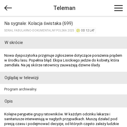
Teleman
Na sygnale: Kolacja świstaka (699)
SERIAL FABULARNO-DOKUMENTALNY POLSKA 2025
OD 12 LAT
W skrócie
Nowa dyspozytorka przyjmuje zgłoszenie dotyczące porażenia prądem
w środku lasu. Popełnia błąd. Ekipa Lisickiego jedzie do kobiety, która
zemdlała. Na jej skórze ratownicy zauważają dziwne ślady.
Oglądaj w telewizji
Program archiwalny.
Opis
Kolejne perypetie grupy ratowników. W każdym odcinku lekarze i
sanitariusze interweniują w nagłych przypadkach. Muszą działać pod
presją czasu i podejmować decyzje, od których często zależy ludzkie