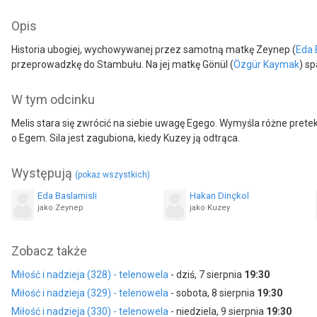
Opis
Historia ubogiej, wychowywanej przez samotną matkę Zeynep (
Eda 
przeprowadzkę do Stambułu. Na jej matkę Gönül (
Özgür Kaymak
) sp
W tym odcinku
Melis stara się zwrócić na siebie uwagę Egego. Wymyśla różne pret
o Egem. Sila jest zagubiona, kiedy Kuzey ją odtrąca.
Występują
(pokaż wszystkich)
Eda Baslamisli
Hakan Dinçkol
jako Zeynep
jako Kuzey
Özgür Kaymak
Pinar Kankiliç
Zobacz także
jako Gönül
jako Belkis
Miłość i nadzieja (328) - telenowela
- dziś, 7 sierpnia
19:30
Cemre Kurum
Aykut Ünal
jako Elif
jako Suat
Miłość i nadzieja (329) - telenowela
- sobota, 8 sierpnia
19:30
Miłość i nadzieja (330) - telenowela
- niedziela, 9 sierpnia
19:30