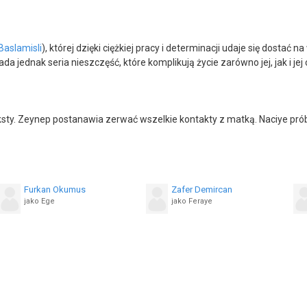
Baslamisli
), której dzięki ciężkiej pracy i determinacji udaje się dosta
ada jednak seria nieszczęść, które komplikują życie zarówno jej, jak i jej 
eksty. Zeynep postanawia zerwać wszelkie kontakty z matką. Naciye pr
Furkan Okumus
Zafer Demircan
jako Ege
jako Feraye
Serap Önder
Hülya Aydin
jako Naciye
jako Cavidan
Arda Esen
Burcu Almeman
jako Bülent
jako Mürvet