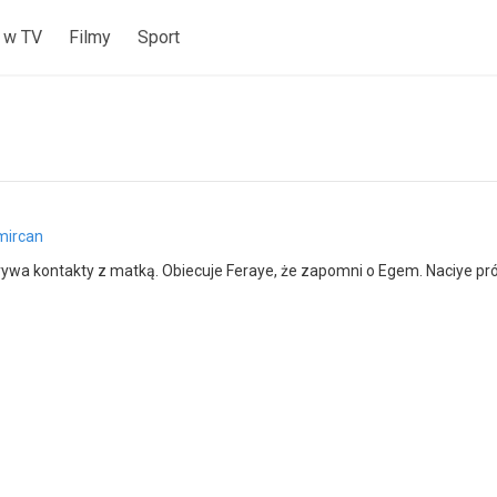
 w TV
Filmy
Sport
mircan
rywa kontakty z matką. Obiecuje Feraye, że zapomni o Egem. Naciye prób