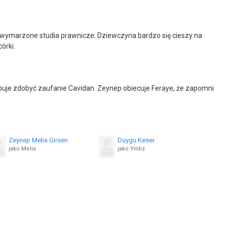
ć na wymarzone studia prawnicze. Dziewczyna bardzo się cieszy na
córki.
óbuje zdobyć zaufanie Cavidan. Zeynep obiecuje Feraye, że zapomni
Zeynep Melis Girsen
Duygu Keser
jako Melis
jako Yildiz
Gamze Igdiroglu
Mine Çayiroglu
jako Handan
jako Firdevs
Oguzhan Karbi
Onur Sülen
jako Arda