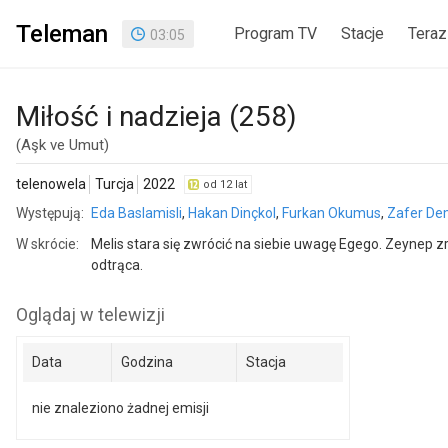
Teleman
Program TV
Stacje
Teraz
03
:
05
Miłość i nadzieja (258)
(Aşk ve Umut)
telenowela
Turcja
2022
od 12 lat
Występują:
Eda Baslamisli
,
Hakan Dinçkol
,
Furkan Okumus
,
Zafer De
W skrócie:
Melis stara się zwrócić na siebie uwagę Egego. Zeynep z
odtrąca.
Oglądaj w telewizji
Data
Godzina
Stacja
nie znaleziono żadnej emisji