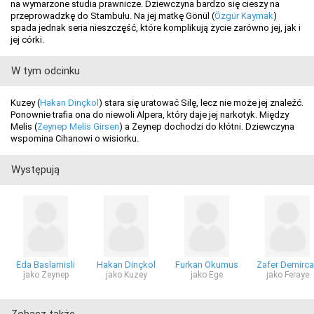
na wymarzone studia prawnicze. Dziewczyna bardzo się cieszy na
przeprowadzkę do Stambułu. Na jej matkę Gönül (
Özgür Kaymak
)
spada jednak seria nieszczęść, które komplikują życie zarówno jej, jak i
jej córki.
W tym odcinku
Kuzey (
Hakan Dinçkol
) stara się uratować Silę, lecz nie może jej znaleźć.
Ponownie trafia ona do niewoli Alpera, który daje jej narkotyk. Między
Melis (
Zeynep Melis Girsen
) a Zeynep dochodzi do kłótni. Dziewczyna
wspomina Cihanowi o wisiorku.
Występują
Eda Baslamisli
Hakan Dinçkol
Furkan Okumus
Zafer Demirc
jako Zeynep
jako Kuzey
jako Ege
jako Feraye