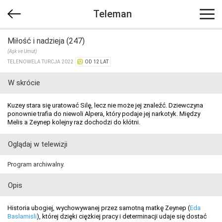
Teleman
Miłość i nadzieja (247)
(Aşk ve Umut)
TELENOWELA TURCJA 2022
OD 12 LAT
W skrócie
Kuzey stara się uratować Silę, lecz nie może jej znaleźć. Dziewczyna
ponownie trafia do niewoli Alpera, który podaje jej narkotyk. Między
Melis a Zeynep kolejny raz dochodzi do kłótni.
Oglądaj w telewizji
Program archiwalny.
Opis
Historia ubogiej, wychowywanej przez samotną matkę Zeynep (
Eda
Baslamisli
), której dzięki ciężkiej pracy i determinacji udaje się dostać