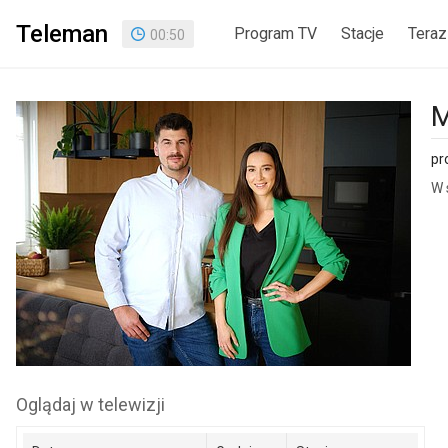
Teleman
Program TV
Stacje
Teraz
00
:
50
M
pr
W 
Oglądaj w telewizji