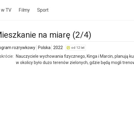
 w TV
Filmy
Sport
ieszkanie na miarę (2/4)
ogram rozrywkowy
Polska
2022
od 12 lat
skrócie:
Nauczyciele wychowania fizycznego, Kinga i Marcin, planują ku
w okolicy było dużo terenów zielonych, gdzie będą mogli treno