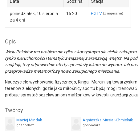
Data
Godzina
Stacja
poniedziałek, 10 sierpnia
15:20
HGTV
(z napisami)
za 4 dni
Opis
Wielu Polaków ma problem nie tylko z korzystnym dla siebie zakupem
rynku nieruchomości i tematyki związanej z aranżacją wnętrz. Na p
znajdują trzy odpowiednie oferty sprzedaży lokum do wyboru. Ich pre
przeprowadza metamorfozę nowo zakupionego mieszkania.
Nauczyciele wychowania fizycznego, Kinga i Marcin, są towarzyskim 
terenów zielonych, gdzie jako miłośnicy sportu będą mogli trenować
próbuje sprostać oczekiwaniom małżonków w kwestii aranżacji zakup
Twórcy
Maciej Mindak
Agnieszka Musiał-Chmielnik
gospodarz
gospodarz