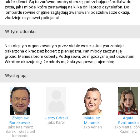
także klienci. Są to zarówno osoby starsze, potrzebujące środków do
życia, jak i młode, które zastawiają na kilka dni laptop czy telefon. Do
lombardu równie chętnie zaglądają zwariowani poszukiwacze okazji,
złodzieje czy nawet policjanci.
W tym odcinku
Na kolejnym organizowanym przez siebie weselu Justyna zostaje
oskarżona o kradzież kopert z pieniędzmi. Pan młody zaczyna jej
grozić. Mariusz broni kobiety. Podejrzewa, że mężczyzna jest oszustem.
Wkrótce okazuje się, że młody mąż skrywa pewną tajemnicę.
Występują
Zbigniew
Jerzy Górski
Mateusz
Agata
Buczkowski
jako Karol
Murański
Szafrańska
jako Kazimierz
jako Adrian
jako Marta, cór
Barski, właściciel
Kazimierz
lombardu