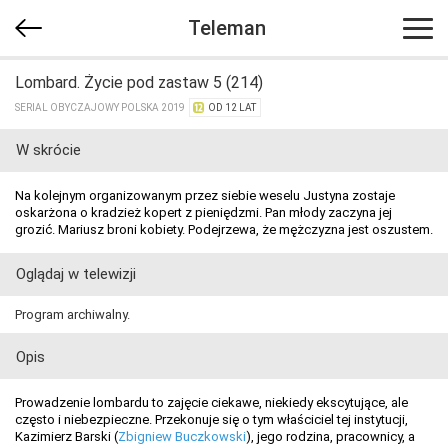
Teleman
Lombard. Życie pod zastaw 5 (214)
SERIAL OBYCZAJOWY POLSKA 2019
OD 12 LAT
W skrócie
Na kolejnym organizowanym przez siebie weselu Justyna zostaje
oskarżona o kradzież kopert z pieniędzmi. Pan młody zaczyna jej
grozić. Mariusz broni kobiety. Podejrzewa, że mężczyzna jest oszustem.
Oglądaj w telewizji
Program archiwalny.
Opis
Prowadzenie lombardu to zajęcie ciekawe, niekiedy ekscytujące, ale
często i niebezpieczne. Przekonuje się o tym właściciel tej instytucji,
Kazimierz Barski (
Zbigniew Buczkowski
), jego rodzina, pracownicy, a