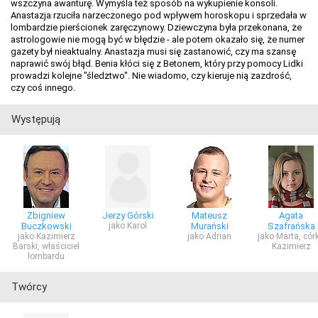
wszczyna awanturę. Wymyśla też sposób na wykupienie konsoli.
Anastazja rzuciła narzeczonego pod wpływem horoskopu i sprzedała w
lombardzie pierścionek zaręczynowy. Dziewczyna była przekonana, że
astrologowie nie mogą być w błędzie - ale potem okazało się, że numer
gazety był nieaktualny. Anastazja musi się zastanowić, czy ma szansę
naprawić swój błąd. Benia kłóci się z Betonem, który przy pomocy Lidki
prowadzi kolejne "śledztwo". Nie wiadomo, czy kieruje nią zazdrość,
czy coś innego.
Występują
Zbigniew
Jerzy Górski
Mateusz
Agata
Buczkowski
jako Karol
Murański
Szafrańska
jako Kazimierz
jako Adrian
jako Marta, cór
Barski, właściciel
Kazimierz
lombardu
Twórcy