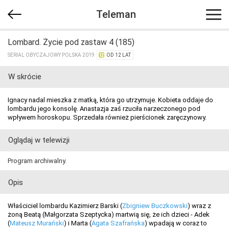
Teleman
Lombard. Życie pod zastaw 4 (185)
SERIAL OBYCZAJOWY POLSKA 2019
OD 12 LAT
W skrócie
Ignacy nadal mieszka z matką, która go utrzymuje. Kobieta oddaje do
lombardu jego konsolę. Anastazja zaś rzuciła narzeczonego pod
wpływem horoskopu. Sprzedała również pierścionek zaręczynowy.
Oglądaj w telewizji
Program archiwalny.
Opis
Właściciel lombardu Kazimierz Barski (
Zbigniew Buczkowski
) wraz z
żoną Beatą (Małgorzata Szeptycka) martwią się, że ich dzieci - Adek
(
Mateusz Murański
) i Marta (
Agata Szafrańska
) wpadają w coraz to