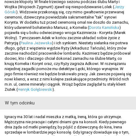
nowsze kłopoty. W finale trzeciego sezonu podczas ślubu Marty i
Wojtka (Wojciech Zygmunt) zjawił się niespodziewanie Lolek (
Jerzy
Górski
). Widzowie przekonają się, czy mimo gwałtownie przerwanej
ceremonii, dziewczyna powiedziała sakramentalne "tak" synowi
Korynta. W dodatku tuż przed ceremonią omal nie doszło do zamachu,
który udaremnił bohatersko Mariusz, a Kornelia (
Dorota Kamińska
)
pojawiła się u boku odwiecznego wroga Kazimierza - Korynta (Marek
Wolny). Tymczasem Adek w końcu zacznie układać sobie życie z
Patrycją (
Paulina Jeżewska
) i ich synkiem. Niestety sielanka nie potrwa
długo, gdyż z więzienia wyjdzie Ryży (Arkadiusz Tańcula), który znów
zacznie nachodzić pracowników lombardu. Kazimierz będzie próbował
dociec, kto i dlaczego chciał dokonać zamachu na ślubie Marty, co
knują Kornelia i Korynt oraz, czy Ryży zagraża Adkowi. W rozwiązaniu
niejednej zagadki pomoże mu detektyw Łęcki, którego wynajmie. W
jego firmie również nie będzie brakowało pracy. Jak zawsze pojawią się
nowi klienci, a wraz z nimi kolejne zaskakujące przedmioty. Wśród nich
m.in. ul, cenne minerały i ciągnik. Wciąż będzie zaglądał tu stały klient
Ziutek (
Henryk Gołębiewski
).
W tym odcinku
Ignacy ma 30 lat i nadal mieszka z matką, Ireną, która go utrzymuje.
Mężczyzna nie pracuje i całymi dniami gra na konsoli. Kiedy pewnego
dnia żąda od matki pieniędzy, by pójść z dziewczyną do kina, Irena
sprzedaje w lombardzie jego konsolę. Gdy Ignacy dowiaduje się o tym,