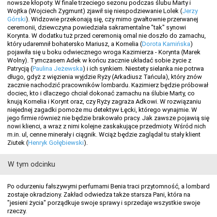
nowsze kłopoty. W finale trzeciego sezonu podczas ślubu Marty i
Wojtka (Wojciech Zygmunt) zjawił się niespodziewanie Lolek (
Jerzy
Górski
). Widzowie przekonają się, czy mimo gwałtownie przerwanej
ceremonii, dziewczyna powiedziała sakramentalne "tak" synowi
Korynta. W dodatku tuż przed ceremonią omal nie doszło do zamachu,
który udaremnił bohatersko Mariusz, a Kornelia (
Dorota Kamińska
)
pojawiła się u boku odwiecznego wroga Kazimierza - Korynta (Marek
Wolny). Tymczasem Adek w końcu zacznie układać sobie życie z
Patrycją (
Paulina Jeżewska
) i ich synkiem. Niestety sielanka nie potrwa
długo, gdyż z więzienia wyjdzie Ryży (Arkadiusz Tańcula), który znów
zacznie nachodzić pracowników lombardu. Kazimierz będzie próbował
dociec, kto i dlaczego chciał dokonać zamachu na ślubie Marty, co
knują Kornelia i Korynt oraz, czy Ryży zagraża Adkowi. W rozwiązaniu
niejednej zagadki pomoże mu detektyw Łęcki, którego wynajmie. W
jego firmie również nie będzie brakowało pracy. Jak zawsze pojawią się
nowi klienci, a wraz z nimi kolejne zaskakujące przedmioty. Wśród nich
m.in. ul, cenne minerały i ciągnik. Wciąż będzie zaglądał tu stały klient
Ziutek (
Henryk Gołębiewski
).
W tym odcinku
Po odurzeniu fałszywymi perfumami Benia traci przytomność, a lombard
zostaje okradziony. Zakład odwiedza także starsza Pani, która na
"jesieni życia" porządkuje swoje sprawy i sprzedaje wszystkie swoje
rzeczy.