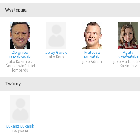
Występują
Zbigniew
Jerzy Górski
Mateusz
Agata
Buczkowski
jako Karol
Murański
Szafrańska
jako Kazimierz
jako Adrian
jako Marta, cór
Barski, właściciel
Kazimierz
lombardu
Twórcy
Łukasz Łukasik
reżyseria