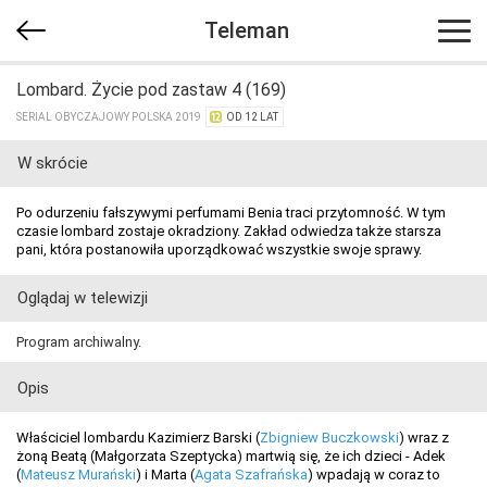
Teleman
Lombard. Życie pod zastaw 4 (169)
SERIAL OBYCZAJOWY POLSKA 2019
OD 12 LAT
W skrócie
Po odurzeniu fałszywymi perfumami Benia traci przytomność. W tym
czasie lombard zostaje okradziony. Zakład odwiedza także starsza
pani, która postanowiła uporządkować wszystkie swoje sprawy.
Oglądaj w telewizji
Program archiwalny.
Opis
Właściciel lombardu Kazimierz Barski (
Zbigniew Buczkowski
) wraz z
żoną Beatą (Małgorzata Szeptycka) martwią się, że ich dzieci - Adek
(
Mateusz Murański
) i Marta (
Agata Szafrańska
) wpadają w coraz to