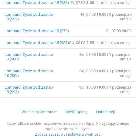
Lombard. Życie pod zastaw 18 (986)
Pt, 07.08
3:00
i 1 późniejsza emisja
Lombard. Życie pod zastaw
Pt, 07.08
19:00
i 3 późniejsze
18 (992)
emisje
Lombard. Życie pod zastaw 18 (979)
Pt, 07.08
20:00
Lombard. Życie pod zastaw 18 (987)
So, 08.08
2:55
i 1 późniejsza emisja
Lombard. Życie pod zastaw
So, 08.08
15:00
i 1 późniejsza
18 (988)
emisja
Lombard. Życie pod zastaw
So, 08.08
16:00
i 1 późniejsza
18 (989)
emisja
Lombard. Życie pod zastaw
Pon, 10.08
19:00
i 1 późniejsza
18 (993)
emisja
Wersja na komputer
Wyślij opinię
Lista stacji
Dzięki plikom cookie nasz serwis może działać lepiej. Korzystając z niego
zgadzasz się na ich użycie.
Zobacz szczegóły i politykę prywatności