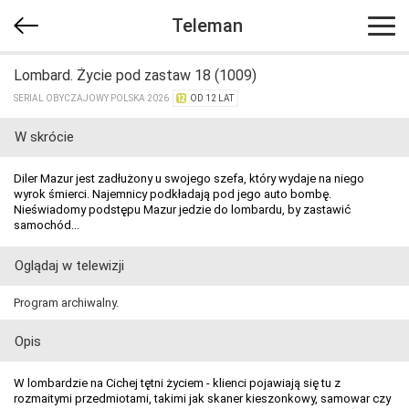
Teleman
Lombard. Życie pod zastaw 18 (1009)
SERIAL OBYCZAJOWY POLSKA 2026
OD 12 LAT
W skrócie
Diler Mazur jest zadłużony u swojego szefa, który wydaje na niego
wyrok śmierci. Najemnicy podkładają pod jego auto bombę.
Nieświadomy podstępu Mazur jedzie do lombardu, by zastawić
samochód...
Oglądaj w telewizji
Program archiwalny.
Opis
W lombardzie na Cichej tętni życiem - klienci pojawiają się tu z
rozmaitymi przedmiotami, takimi jak skaner kieszonkowy, samowar czy