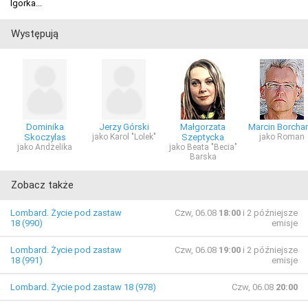
Igorka...
Występują
Dominika
Jerzy Górski
Małgorzata
Marcin Borchar
Skoczylas
jako Karol "Lolek"
Szeptycka
jako Roman
jako Andżelika
jako Beata "Becia"
Barska
Zobacz także
Lombard. Życie pod zastaw
Czw, 06.08
18:00
i 2 późniejsze
18 (990)
emisje
Lombard. Życie pod zastaw
Czw, 06.08
19:00
i 2 późniejsze
18 (991)
emisje
Lombard. Życie pod zastaw 18 (978)
Czw, 06.08
20:00