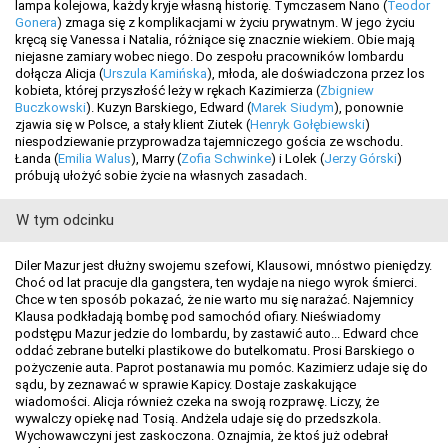
lampa kolejowa, każdy kryje własną historię. Tymczasem Nano (
Teodor
Gonera
) zmaga się z komplikacjami w życiu prywatnym. W jego życiu
kręcą się Vanessa i Natalia, różniące się znacznie wiekiem. Obie mają
niejasne zamiary wobec niego. Do zespołu pracowników lombardu
dołącza Alicja (
Urszula Kamińska
), młoda, ale doświadczona przez los
kobieta, której przyszłość leży w rękach Kazimierza (
Zbigniew
Buczkowski
). Kuzyn Barskiego, Edward (
Marek Siudym
), ponownie
zjawia się w Polsce, a stały klient Ziutek (
Henryk Gołębiewski
)
niespodziewanie przyprowadza tajemniczego gościa ze wschodu.
Łanda (
Emilia Walus
), Marry (
Zofia Schwinke
) i Lolek (
Jerzy Górski
)
próbują ułożyć sobie życie na własnych zasadach.
W tym odcinku
Diler Mazur jest dłużny swojemu szefowi, Klausowi, mnóstwo pieniędzy.
Choć od lat pracuje dla gangstera, ten wydaje na niego wyrok śmierci.
Chce w ten sposób pokazać, że nie warto mu się narażać. Najemnicy
Klausa podkładają bombę pod samochód ofiary. Nieświadomy
podstępu Mazur jedzie do lombardu, by zastawić auto... Edward chce
oddać zebrane butelki plastikowe do butelkomatu. Prosi Barskiego o
pożyczenie auta. Paprot postanawia mu pomóc. Kazimierz udaje się do
sądu, by zeznawać w sprawie Kapicy. Dostaje zaskakujące
wiadomości. Alicja również czeka na swoją rozprawę. Liczy, że
wywalczy opiekę nad Tosią. Andżela udaje się do przedszkola.
Wychowawczyni jest zaskoczona. Oznajmia, że ktoś już odebrał