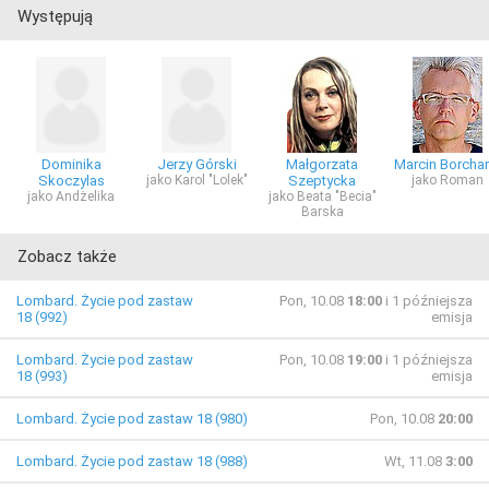
Występują
Dominika
Jerzy Górski
Małgorzata
Marcin Borchar
Skoczylas
jako Karol "Lolek"
Szeptycka
jako Roman
jako Andżelika
jako Beata "Becia"
Barska
Zobacz także
Lombard. Życie pod zastaw
Pon, 10.08
18:00
i 1 późniejsza
18 (992)
emisja
Lombard. Życie pod zastaw
Pon, 10.08
19:00
i 1 późniejsza
18 (993)
emisja
Lombard. Życie pod zastaw 18 (980)
Pon, 10.08
20:00
Lombard. Życie pod zastaw 18 (988)
Wt, 11.08
3:00