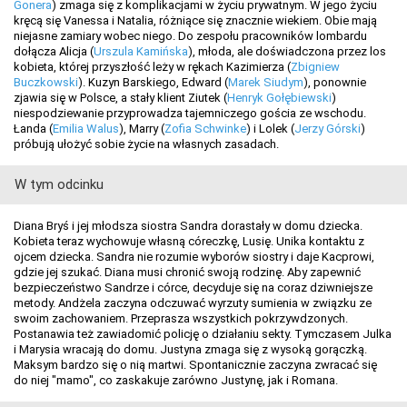
Gonera
) zmaga się z komplikacjami w życiu prywatnym. W jego życiu
kręcą się Vanessa i Natalia, różniące się znacznie wiekiem. Obie mają
niejasne zamiary wobec niego. Do zespołu pracowników lombardu
dołącza Alicja (
Urszula Kamińska
), młoda, ale doświadczona przez los
kobieta, której przyszłość leży w rękach Kazimierza (
Zbigniew
Buczkowski
). Kuzyn Barskiego, Edward (
Marek Siudym
), ponownie
zjawia się w Polsce, a stały klient Ziutek (
Henryk Gołębiewski
)
niespodziewanie przyprowadza tajemniczego gościa ze wschodu.
Łanda (
Emilia Walus
), Marry (
Zofia Schwinke
) i Lolek (
Jerzy Górski
)
próbują ułożyć sobie życie na własnych zasadach.
W tym odcinku
Diana Bryś i jej młodsza siostra Sandra dorastały w domu dziecka.
Kobieta teraz wychowuje własną córeczkę, Lusię. Unika kontaktu z
ojcem dziecka. Sandra nie rozumie wyborów siostry i daje Kacprowi,
gdzie jej szukać. Diana musi chronić swoją rodzinę. Aby zapewnić
bezpieczeństwo Sandrze i córce, decyduje się na coraz dziwniejsze
metody. Andżela zaczyna odczuwać wyrzuty sumienia w związku ze
swoim zachowaniem. Przeprasza wszystkich pokrzywdzonych.
Postanawia też zawiadomić policję o działaniu sekty. Tymczasem Julka
i Marysia wracają do domu. Justyna zmaga się z wysoką gorączką.
Maksym bardzo się o nią martwi. Spontanicznie zaczyna zwracać się
do niej "mamo", co zaskakuje zarówno Justynę, jak i Romana.