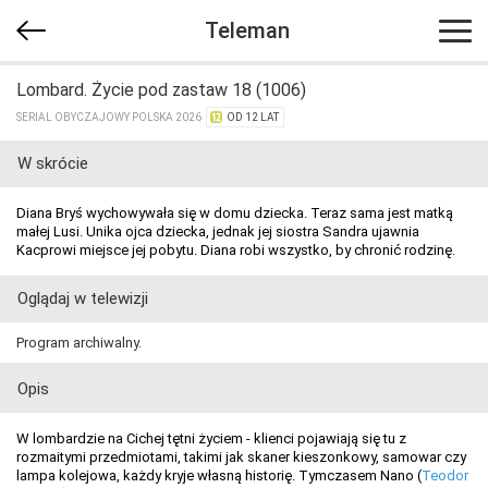
Teleman
Lombard. Życie pod zastaw 18 (1006)
SERIAL OBYCZAJOWY POLSKA 2026
OD 12 LAT
W skrócie
Diana Bryś wychowywała się w domu dziecka. Teraz sama jest matką
małej Lusi. Unika ojca dziecka, jednak jej siostra Sandra ujawnia
Kacprowi miejsce jej pobytu. Diana robi wszystko, by chronić rodzinę.
Oglądaj w telewizji
Program archiwalny.
Opis
W lombardzie na Cichej tętni życiem - klienci pojawiają się tu z
rozmaitymi przedmiotami, takimi jak skaner kieszonkowy, samowar czy
lampa kolejowa, każdy kryje własną historię. Tymczasem Nano (
Teodor