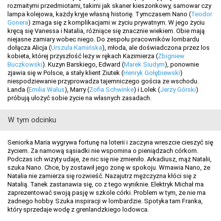
rozmaitymi przedmiotami, takimi jak skaner kieszonkowy, samowar czy
lampa kolejowa, każdy kryje własną historię. Tymczasem Nano (
Teodor
Gonera
) zmaga się z komplikacjami w życiu prywatnym. W jego życiu
kręcą się Vanessa i Natalia, różniące się znacznie wiekiem. Obie mają
niejasne zamiary wobec niego. Do zespołu pracowników lombardu
dołącza Alicja (
Urszula Kamińska
), młoda, ale doświadczona przez los
kobieta, której przyszłość leży w rękach Kazimierza (
Zbigniew
Buczkowski
). Kuzyn Barskiego, Edward (
Marek Siudym
), ponownie
zjawia się w Polsce, a stały klient Ziutek (
Henryk Gołębiewski
)
niespodziewanie przyprowadza tajemniczego gościa ze wschodu.
Łanda (
Emilia Walus
), Marry (
Zofia Schwinke
) i Lolek (
Jerzy Górski
)
próbują ułożyć sobie życie na własnych zasadach.
W tym odcinku
Seniorka Maria wygrywa fortunę na loterii i zaczyna wreszcie cieszyć się
życiem. Za namową sąsiadki nie wspomina o pieniądzach córkom.
Podczas ich wizyty udaje, że nic się nie zmieniło. Arkadiusz, mąż Natalii,
szuka Nano. Chce, by zostawił jego żonę w spokoju. Wmawia Nano, że
Natalia nie zamierza się rozwieść. Nazajutrz mężczyzna kłóci się z
Natalią. Tanek zastanawia się, co z tego wyniknie. Elektryk Michał ma
zaprezentować swoją pasję w szkole córki. Problem w tym, że nie ma
żadnego hobby. Szuka inspiracji w lombardzie. Spotyka tam Franka,
który sprzedaje wodę z grenlandzkiego lodowca.