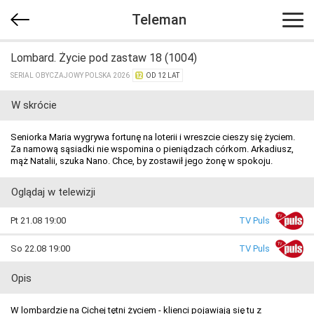
Teleman
Lombard. Życie pod zastaw 18 (1004)
SERIAL OBYCZAJOWY POLSKA 2026
OD 12 LAT
W skrócie
Seniorka Maria wygrywa fortunę na loterii i wreszcie cieszy się życiem.
Za namową sąsiadki nie wspomina o pieniądzach córkom. Arkadiusz,
mąż Natalii, szuka Nano. Chce, by zostawił jego żonę w spokoju.
Oglądaj w telewizji
Pt 21.08 19:00
TV Puls
So 22.08 19:00
TV Puls
Opis
W lombardzie na Cichej tętni życiem - klienci pojawiają się tu z