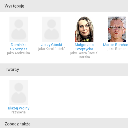
Występują
Dominika
Jerzy Górski
Małgorzata
Marcin Borchar
Skoczylas
jako Karol "Lolek"
Szeptycka
jako Roman
jako Andżelika
jako Beata "Becia"
Barska
Twórcy
Błażej Wolny
reżyseria
Zobacz także