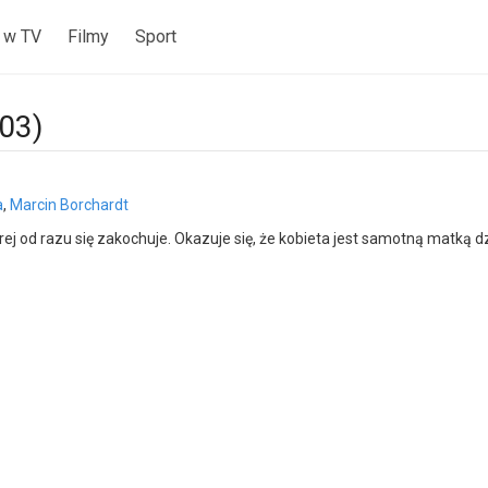
 w TV
Filmy
Sport
03)
a
,
Marcin Borchardt
j od razu się zakochuje. Okazuje się, że kobieta jest samotną matką d