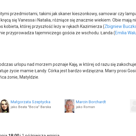
zmaitymi przedmiotami, takimi jak skaner kieszonkowy, samowar czy lam
 kręcą się Vanessa i Natalia, różniące się znacznie wiekiem. Obie maj
s kobieta, której przyszłość leży w rękach Kazimierza (
Zbigniew Buczk
nie przyprowadza tajemniczego gościa ze wschodu. Łanda (
Emilia Wal
dczas urlopu nad morzem poznaje Kaję, w której od razu się zakochuje.
uje życie mamie Łandy. Córka jest bardzo wdzięczna. Marry prosi Gosię
ńca żonie, Matyldzie.
Małgorzata Szeptycka
Marcin Borchardt
jako Beata "Becia" Barska
jako Roman
Dominik Dąbrowski
Justyna Woźniak
jako Beton
jako Justyna
rpnia
18:00
i 1 późniejsza emisja