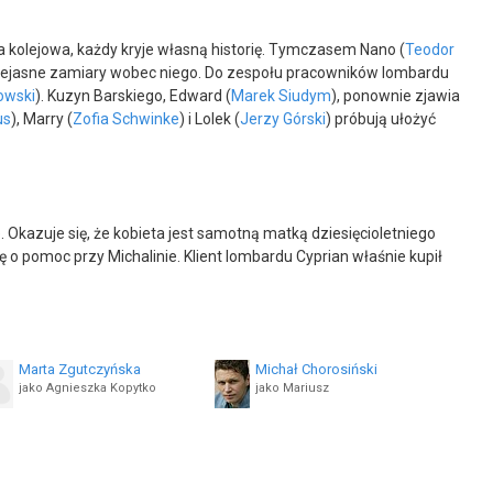
pa kolejowa, każdy kryje własną historię. Tymczasem Nano (
Teodor
ą niejasne zamiary wobec niego. Do zespołu pracowników lombardu
owski
). Kuzyn Barskiego, Edward (
Marek Siudym
), ponownie zjawia
us
), Marry (
Zofia Schwinke
) i Lolek (
Jerzy Górski
) próbują ułożyć
 Okazuje się, że kobieta jest samotną matką dziesięcioletniego
 o pomoc przy Michalinie. Klient lombardu Cyprian właśnie kupił
Marta Zgutczyńska
Michał Chorosiński
jako Agnieszka Kopytko
jako Mariusz
Teodor Gonera
Tomasz Hajduk
jako Nano
jako Tanek