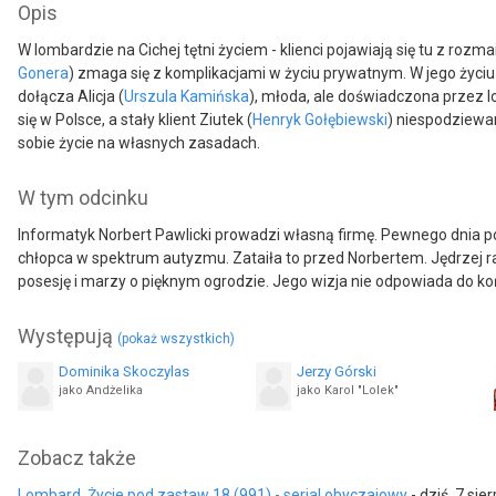
Opis
W lombardzie na Cichej tętni życiem - klienci pojawiają się tu z ro
Gonera
) zmaga się z komplikacjami w życiu prywatnym. W jego życiu
dołącza Alicja (
Urszula Kamińska
), młoda, ale doświadczona przez lo
się w Polsce, a stały klient Ziutek (
Henryk Gołębiewski
) niespodziewa
sobie życie na własnych zasadach.
W tym odcinku
Informatyk Norbert Pawlicki prowadzi własną firmę. Pewnego dnia po
chłopca w spektrum autyzmu. Zataiła to przed Norbertem. Jędrzej rat
posesję i marzy o pięknym ogrodzie. Jego wizja nie odpowiada do ko
Występują
(pokaż wszystkich)
Dominika Skoczylas
Jerzy Górski
jako Andżelika
jako Karol "Lolek"
Zbigniew Buczkowski
Jakub Świderski
Zobacz także
jako Kazimierz Barski
Lombard. Życie pod zastaw 18 (991) - serial obyczajowy
- dziś, 7 sie