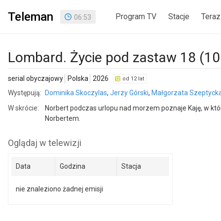
Teleman
Program TV
Stacje
Teraz
06
:
53
Lombard. Życie pod zastaw 18 (10
serial obyczajowy
Polska
2026
od 12 lat
Występują:
Dominika Skoczylas
,
Jerzy Górski
,
Małgorzata Szeptyck
W skrócie:
Norbert podczas urlopu nad morzem poznaje Kaję, w które
Norbertem.
Oglądaj w telewizji
Data
Godzina
Stacja
nie znaleziono żadnej emisji