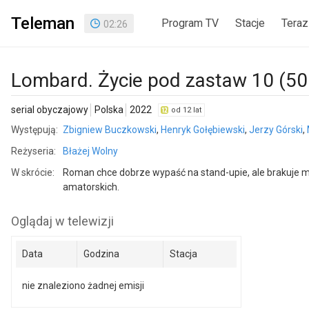
Teleman
Program TV
Stacje
Teraz
02
:
26
Lombard. Życie pod zastaw 10 (50
serial obyczajowy
Polska
2022
od 12 lat
Występują:
Zbigniew Buczkowski
,
Henryk Gołębiewski
,
Jerzy Górski
,
Reżyseria:
Błażej Wolny
W skrócie:
Roman chce dobrze wypaść na stand-upie, ale brakuje m
amatorskich.
Oglądaj w telewizji
Data
Godzina
Stacja
nie znaleziono żadnej emisji