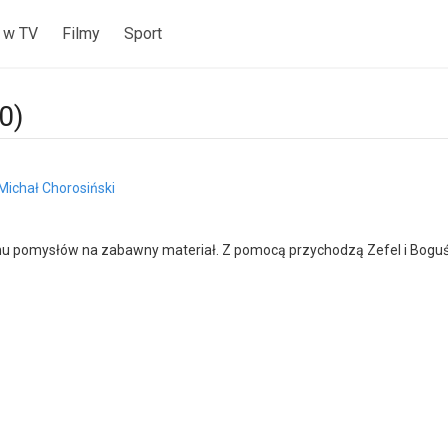
 w TV
Filmy
Sport
0)
Michał Chorosiński
u pomysłów na zabawny materiał. Z pomocą przychodzą Zefel i Boguś,