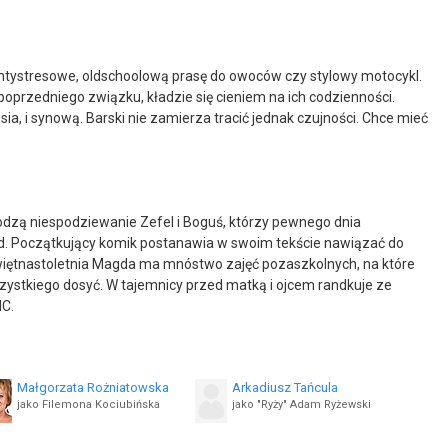
ki antystresowe, oldschoolową prasę do owoców czy stylowy motocykl.
poprzedniego związku, kładzie się cieniem na ich codzienności.
 i synową. Barski nie zamierza tracić jednak czujności. Chce mieć
zą niespodziewanie Zefel i Boguś, którzy pewnego dnia
rad. Początkujący komik postanawia w swoim tekście nawiązać do
więtnastoletnia Magda ma mnóstwo zajęć pozaszkolnych, na które
wszystkiego dosyć. W tajemnicy przed matką i ojcem randkuje ze
HC.
Małgorzata Rożniatowska
Arkadiusz Tańcula
jako Filemona Kociubińska
jako "Ryży" Adam Ryżewski
Agata Szafrańska
Dominika Skoczylas