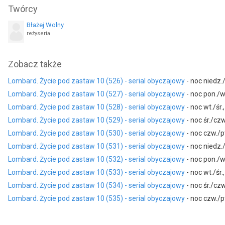
Twórcy
jako Patrycja Wereńczuk-Barska
jako Jaca
Błażej Wolny
Bogdan Kalus
Krzysztof Hanke
reżyseria
jako Goguś
jako Zefel
Paulina Mikuśkiewicz
Zobacz także
jako aspirant Lidka
Lombard. Życie pod zastaw 10 (526) - serial obyczajowy
- noc niedz.
Lombard. Życie pod zastaw 10 (527) - serial obyczajowy
- noc pon./w
Lombard. Życie pod zastaw 10 (528) - serial obyczajowy
- noc wt./śr.
Lombard. Życie pod zastaw 10 (529) - serial obyczajowy
- noc śr./czw
Lombard. Życie pod zastaw 10 (530) - serial obyczajowy
- noc czw./pt
Lombard. Życie pod zastaw 10 (531) - serial obyczajowy
- noc niedz.
Lombard. Życie pod zastaw 10 (532) - serial obyczajowy
- noc pon./w
Lombard. Życie pod zastaw 10 (533) - serial obyczajowy
- noc wt./śr.
Lombard. Życie pod zastaw 10 (534) - serial obyczajowy
- noc śr./czw
Lombard. Życie pod zastaw 10 (535) - serial obyczajowy
- noc czw./pt