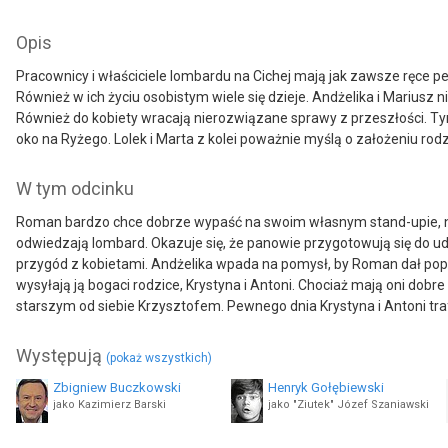
Opis
Pracownicy i właściciele lombardu na Cichej mają jak zawsze ręce pe
Również w ich życiu osobistym wiele się dzieje. Andżelika i Mariusz
Również do kobiety wracają nierozwiązane sprawy z przeszłości. Ty
oko na Ryżego. Lolek i Marta z kolei poważnie myślą o założeniu rod
W tym odcinku
Roman bardzo chce dobrze wypaść na swoim własnym stand-upie, ni
odwiedzają lombard. Okazuje się, że panowie przygotowują się do u
przygód z kobietami. Andżelika wpada na pomysł, by Roman dał pop
wysyłają ją bogaci rodzice, Krystyna i Antoni. Chociaż mają oni dob
starszym od siebie Krzysztofem. Pewnego dnia Krystyna i Antoni traf
Występują
(pokaż wszystkich)
Zbigniew Buczkowski
Henryk Gołębiewski
jako Kazimierz Barski
jako "Ziutek" Józef Szaniawski
Paulina Jeżewska
Grzegorz Gargas