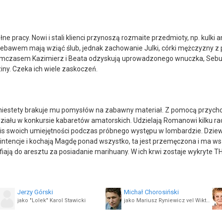
łne pracy. Nowi i stali klienci przynoszą rozmaite przedmioty, np. kul
 niebawem mają wziąć ślub, jednak zachowanie Julki, córki mężczyzny z 
mczasem Kazimierz i Beata odzyskują uprowadzonego wnuczka, Sebusia,
ziny. Czeka ich wiele zaskoczeń.
estety brakuje mu pomysłów na zabawny materiał. Z pomocą przychod
działu w konkursie kabaretów amatorskich. Udzielają Romanowi kilku 
is swoich umiejętności podczas próbnego występu w lombardzie. Dzie
re intencje i kochają Magdę ponad wszystko, ta jest przemęczona i ma 
iają do aresztu za posiadanie marihuany. W ich krwi zostaje wykryte T
Jerzy Górski
Michał Chorosiński
jako "Lolek" Karol Stawicki
jako Mariusz Ryniewicz vel Wiktor Rajczak
Hanna Kochańska
Rita Weinar