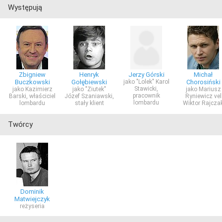
Występują
Zbigniew
Henryk
Jerzy Górski
Michał
Buczkowski
Gołębiewski
jako "Lolek" Karol
Chorosiński
Stawicki,
jako Kazimierz
jako "Ziutek"
jako Mariusz
pracownik
Barski, właściciel
Józef Szaniawski,
Ryniewicz vel
lombardu
lombardu
stały klient
Wiktor Rajcza
Twórcy
Dominik
Matwiejczyk
reżyseria