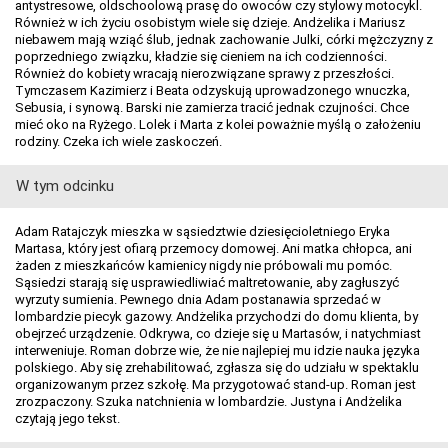
antystresowe, oldschoolową prasę do owoców czy stylowy motocykl.
Również w ich życiu osobistym wiele się dzieje. Andżelika i Mariusz
niebawem mają wziąć ślub, jednak zachowanie Julki, córki mężczyzny z
poprzedniego związku, kładzie się cieniem na ich codzienności.
Również do kobiety wracają nierozwiązane sprawy z przeszłości.
Tymczasem Kazimierz i Beata odzyskują uprowadzonego wnuczka,
Sebusia, i synową. Barski nie zamierza tracić jednak czujności. Chce
mieć oko na Ryżego. Lolek i Marta z kolei poważnie myślą o założeniu
rodziny. Czeka ich wiele zaskoczeń.
W tym odcinku
Adam Ratajczyk mieszka w sąsiedztwie dziesięcioletniego Eryka
Martasa, który jest ofiarą przemocy domowej. Ani matka chłopca, ani
żaden z mieszkańców kamienicy nigdy nie próbowali mu pomóc.
Sąsiedzi starają się usprawiedliwiać maltretowanie, aby zagłuszyć
wyrzuty sumienia. Pewnego dnia Adam postanawia sprzedać w
lombardzie piecyk gazowy. Andżelika przychodzi do domu klienta, by
obejrzeć urządzenie. Odkrywa, co dzieje się u Martasów, i natychmiast
interweniuje. Roman dobrze wie, że nie najlepiej mu idzie nauka języka
polskiego. Aby się zrehabilitować, zgłasza się do udziału w spektaklu
organizowanym przez szkołę. Ma przygotować stand-up. Roman jest
zrozpaczony. Szuka natchnienia w lombardzie. Justyna i Andżelika
czytają jego tekst.