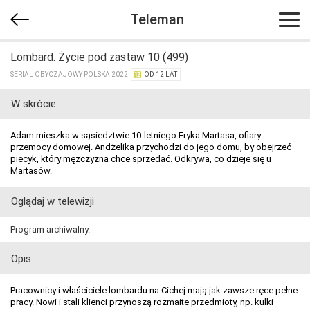
Teleman
Lombard. Życie pod zastaw 10 (499)
SERIAL OBYCZAJOWY POLSKA 2022
OD 12 LAT
W skrócie
Adam mieszka w sąsiedztwie 10-letniego Eryka Martasa, ofiary
przemocy domowej. Andżelika przychodzi do jego domu, by obejrzeć
piecyk, który mężczyzna chce sprzedać. Odkrywa, co dzieje się u
Martasów.
Oglądaj w telewizji
Program archiwalny.
Opis
Pracownicy i właściciele lombardu na Cichej mają jak zawsze ręce pełne
pracy. Nowi i stali klienci przynoszą rozmaite przedmioty, np. kulki