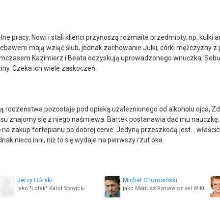
łne pracy. Nowi i stali klienci przynoszą rozmaite przedmioty, np. kul
 niebawem mają wziąć ślub, jednak zachowanie Julki, córki mężczyzny z 
mczasem Kazimierz i Beata odzyskują uprowadzonego wnuczka, Sebusia,
ziny. Czeka ich wiele zaskoczeń.
rójką rodzeństwa pozostaje pod opieką uzależnionego od alkoholu ojca, 
asu znajomy się z niego naśmiewa. Bartek postanawia dać mu nauczkę, 
na zakup fortepianu po dobrej cenie. Jedyną przeszkodą jest... właścici
k nieco inni, niż to się wydaje na pierwszy rzut oka.
Jerzy Górski
Michał Chorosiński
jako "Lolek" Karol Stawicki
jako Mariusz Ryniewicz vel Wiktor Rajczak
Hanna Kochańska
Rita Weinar
jako Anna
jako "Benia" Bernadeta Michalska-Dolna