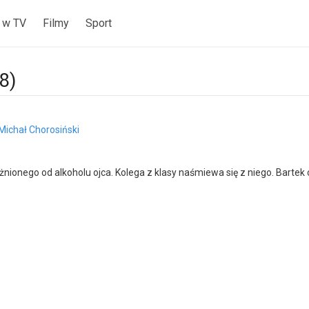
 w TV
Filmy
Sport
8)
Michał Chorosiński
ionego od alkoholu ojca. Kolega z klasy naśmiewa się z niego. Bartek 