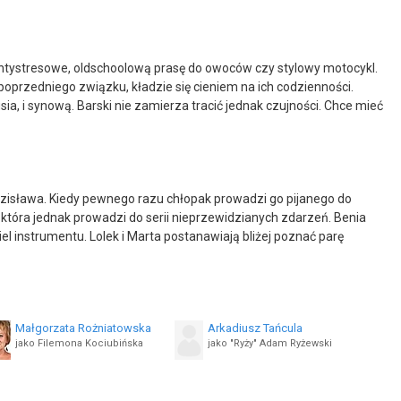
ki antystresowe, oldschoolową prasę do owoców czy stylowy motocykl.
poprzedniego związku, kładzie się cieniem na ich codzienności.
 i synową. Barski nie zamierza tracić jednak czujności. Chce mieć
Zdzisława. Kiedy pewnego razu chłopak prowadzi go pijanego do
która jednak prowadzi do serii nieprzewidzianych zdarzeń. Benia
el instrumentu. Lolek i Marta postanawiają bliżej poznać parę
Małgorzata Rożniatowska
Arkadiusz Tańcula
jako Filemona Kociubińska
jako "Ryży" Adam Ryżewski
Agata Szafrańska
Dominika Skoczylas
jako Marta
jako Andżelika Zawadzka