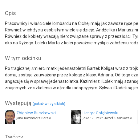
Opis
Pracownicy i właściciele lombardu na Cichej mają jak zawsze ręce pe
Również w ich życiu osobistym wiele się dzieje. Andżelika i Mariusz
Również do kobiety wracają nierozwiązane sprawy z przeszłości. Ty
oko na Ryżego. Lolek i Marta z kolei poważnie myślą o założeniu rod
W tym odcinku
Po tragicznej śmierci matki jedenastoletni Bartek Koligat wraz z t
domu, zostaje zauważony przez kolegę z klasy, Adriana. Od tego cz
angażuje się w sprawę jedenastolatka. Kazimierz i Lolek mają szansę 
znajomych ze szkolenia w ośrodku adopcyjnym. Sylwia i Radek są jedna
Występują
(pokaż wszystkich)
Zbigniew Buczkowski
Henryk Gołębiewski
jako Kazimierz Barski
jako "Ziutek" Józef Szaniawski
Paulina Jeżewska
Grzegorz Gargas
Twórcy
jako Patrycja Wereńczuk-Barska
jako Jaca