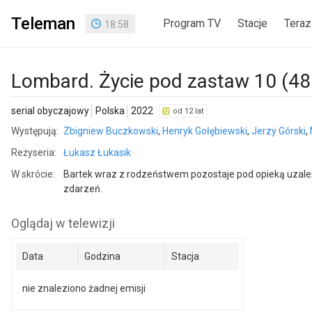
Teleman
Program TV
Stacje
Teraz
18
:
58
Lombard. Życie pod zastaw 10 (48
serial obyczajowy
Polska
2022
od 12 lat
Występują:
Zbigniew Buczkowski
,
Henryk Gołębiewski
,
Jerzy Górski
,
Reżyseria:
Łukasz Łukasik
W skrócie:
Bartek wraz z rodzeństwem pozostaje pod opieką uzależn
zdarzeń.
Oglądaj w telewizji
Data
Godzina
Stacja
nie znaleziono żadnej emisji