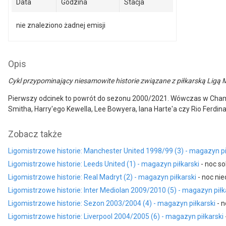
Data
Godzina
Stacja
nie znaleziono żadnej emisji
Opis
Cykl przypominający niesamowite historie związane z piłkarską Ligą 
Pierwszy odcinek to powrót do sezonu 2000/2021. Wówczas w Champi
Smitha, Harry'ego Kewella, Lee Bowyera, Iana Harte'a czy Rio Ferdin
Zobacz także
Ligomistrzowe historie: Manchester United 1998/99 (3) - magazyn pi
Ligomistrzowe historie: Leeds United (1) - magazyn piłkarski
- noc so
Ligomistrzowe historie: Real Madryt (2) - magazyn piłkarski
- noc nie
Ligomistrzowe historie: Inter Mediolan 2009/2010 (5) - magazyn piłk
Ligomistrzowe historie: Sezon 2003/2004 (4) - magazyn piłkarski
- n
Ligomistrzowe historie: Liverpool 2004/2005 (6) - magazyn piłkarski