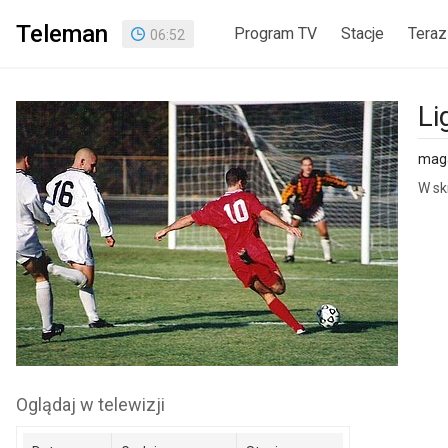
Teleman
Program TV
Stacje
Teraz
06
:
52
Li
maga
W sk
Oglądaj w telewizji