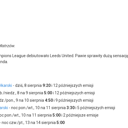
Mistrzów.
ons League debiutowało Leeds United. Pawie sprawiły dużą sensację, 
anda.
łkarski
- dziś, 8 sierpnia
9:20
i 12 późniejszych emisji
b./niedz., 8 na 9 sierpnia
5:00
i 12 późniejszych emisji
dz./pon., 9 na 10 sierpnia
4:50
i 9 późniejszych emisji
arski
- noc pon./wt., 10 na 11 sierpnia
3:30
i 5 późniejszych emisji
oc pon./wt., 10 na 11 sierpnia
5:00
i 2 późniejsze emisje
- noc czw./pt., 13 na 14 sierpnia
5:00