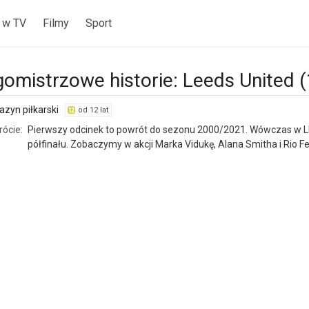
 w TV
Filmy
Sport
gomistrzowe historie: Leeds United (
zyn piłkarski
od 12 lat
rócie:
Pierwszy odcinek to powrót do sezonu 2000/2021. Wówczas w LM 
półfinału. Zobaczymy w akcji Marka Vidukę, Alana Smitha i Rio F