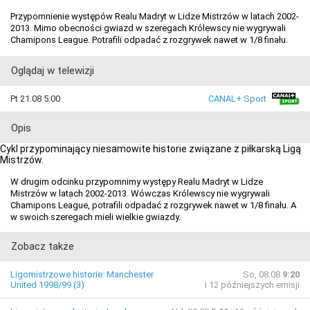
Przypomnienie występów Realu Madryt w Lidze Mistrzów w latach 2002-
2013. Mimo obecności gwiazd w szeregach Królewscy nie wygrywali
Chamipons League. Potrafili odpadać z rozgrywek nawet w 1/8 finału.
Oglądaj w telewizji
Pt 21.08 5:00
CANAL+ Sport
Opis
Cykl przypominający niesamowite historie związane z piłkarską Ligą
Mistrzów.
W drugim odcinku przypomnimy występy Realu Madryt w Lidze
Mistrzów w latach 2002-2013. Wówczas Królewscy nie wygrywali
Chamipons League, potrafili odpadać z rozgrywek nawet w 1/8 finału. A
w swoich szeregach mieli wielkie gwiazdy.
Zobacz także
Ligomistrzowe historie: Manchester
So, 08.08
9:20
United 1998/99 (3)
i 12 późniejszych emisji