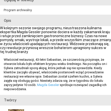
Oglądaj w telewizji
Program archiwalny.
Opis
W kolejnym sezonie swojego programu, nieustraszona kulinarna
ekspertka Magda Gessler ponownie dociera w każdy zakamarek kraju
i ratuje przed zamknięciem gastronomiczne biznesy. Czas na nowe
pomysły, smaki, wystroje lokali, a przede wszystkim znaczące zmiany
w życiu właścicieli upadających restauracji. Widzowie przekonają się,
czy rewolucje przyniosą wreszcie bohaterom upragniony sukces w
tej trudnej branży.
Właściciel restauracji, 43-letni Sebastian, ze szczerością przyznaje, że
otwarcie lokalu było efektem kryzysu wieku średniego. Na początku on i
Sylwia zatrudniali sporą ekipę, która jednak się nie sprawdziła. Kiedy
klientów zaczęło ubywać, właściciele postanowili wziąć prowadzenie
restauracji we własne ręce. Sebastian został szefem kuchni, a Sylwia
zajęła się obsługą gości. Niestety zdarza się, że w tygodniu do lokalu
zajrzy jedynie 10 osób.
Magda Gessler
spróbuje rozwiązać zagadkę ich
niepowodzenia.
Twórcy