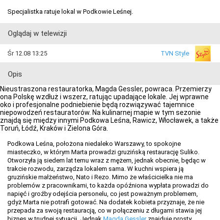
Specjalistka ratuje lokal w Podkowie Leśnej.
Oglądaj w telewizji
Śr 12.08 13:25
TVN Style
Opis
Nieustraszona restauratorka, Magda Gessler, powraca. Przemierzy
ona Polskę wzdłuż i wszerz, ratując upadające lokale. Jej wprawne
oko i profesjonalne podniebienie będą rozwiązywać tajemnice
niepowodzeń restauratorów. Na kulinarnej mapie w tym sezonie
znajdą się między innymi Podkowa Leśna, Rawicz, Włocławek, a także
Toruń, Łódź, Kraków i Zielona Góra.
Podkowa Leśna, położona niedaleko Warszawy, to spokojne
miasteczko, w którym Marta prowadzi gruzińską restaurację Suliko.
Otworzyła ją siedem lat temu wraz z mężem, jednak obecnie, będąc w
trakcie rozwodu, zarządza lokalem sama. W kuchni wspiera ją
gruzińskie małżeństwo, Nato i Rezo. Mimo że właścicielka nie ma
problemów z pracownikami, to każda opóźniona wypłata prowadzi do
napięć i groźby odejścia personelu, co jest poważnym problemem,
gdyż Marta nie potrafi gotować. Na dodatek kobieta przyznaje, że nie
przepada za swoją restauracją, co w połączeniu z długami stawia jej
biznes w trudnej sytuacji. Jednak
Magda Gessler
znajduje prosty