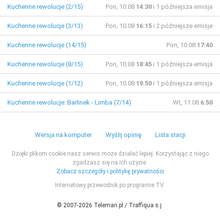
Kuchenne rewolucje (2/15)
Pon, 10.08
14:30
i 1 późniejsza emisja
Kuchenne rewolucje (3/13)
Pon, 10.08
16:15
i 2 późniejsze emisje
Kuchenne rewolucje (14/15)
Pon, 10.08
17:40
Kuchenne rewolucje (8/15)
Pon, 10.08
18:45
i 1 późniejsza emisja
Kuchenne rewolucje (1/12)
Pon, 10.08
19:50
i 1 późniejsza emisja
Kuchenne rewolucje: Barlinek - Limba (7/14)
Wt, 11.08
6:50
Wersja na komputer
Wyślij opinię
Lista stacji
Dzięki plikom cookie nasz serwis może działać lepiej. Korzystając z niego
zgadzasz się na ich użycie.
Zobacz szczegóły i politykę prywatności
Internetowy przewodnik po programie TV.
© 2007-2026 Teleman.pl / Traffiqua s.j.